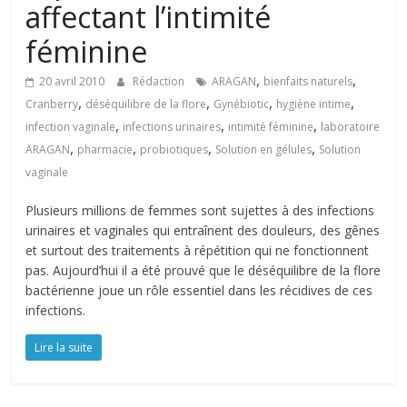
affectant l’intimité
féminine
,
,
20 avril 2010
Rédaction
ARAGAN
bienfaits naturels
,
,
,
,
Cranberry
déséquilibre de la flore
Gynébiotic
hygiène intime
,
,
,
infection vaginale
infections urinaires
intimité féminine
laboratoire
,
,
,
,
ARAGAN
pharmacie
probiotiques
Solution en gélules
Solution
vaginale
Plusieurs millions de femmes sont sujettes à des infections
urinaires et vaginales qui entraînent des douleurs, des gênes
et surtout des traitements à répétition qui ne fonctionnent
pas. Aujourd’hui il a été prouvé que le déséquilibre de la flore
bactérienne joue un rôle essentiel dans les récidives de ces
infections.
Lire la suite