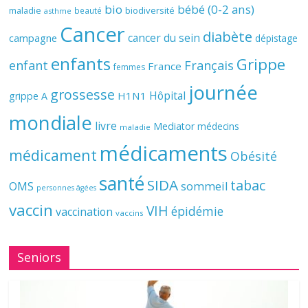
bio
bébé (0-2 ans)
biodiversité
maladie
beauté
asthme
Cancer
diabète
cancer du sein
campagne
dépistage
enfants
Grippe
enfant
Français
France
femmes
journée
grossesse
Hôpital
H1N1
grippe A
mondiale
livre
Mediator
médecins
maladie
médicaments
médicament
Obésité
santé
SIDA
tabac
OMS
sommeil
personnes âgées
vaccin
VIH
épidémie
vaccination
vaccins
Seniors