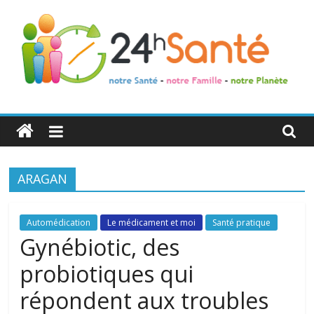
24h
Santé
ARAGAN
La
santé
de
Automédication
Le médicament et moi
Santé pratique
toute
Gynébiotic, des
la
probiotiques qui
famille
répondent aux troubles