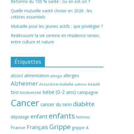
Réforme du 100 % santé : où en est-on ?
Quelle mutuelle santé choisir en 2026 : les
critères essentiels
Mutuelle pour les jeunes actifs : que privilégier ?
Redécouvrir la vie sereine en résidence senior,
entre culture et nature
Étiquettes
alcool
alimentation
allergies
allergie
Alzheimer
Assurance-maladie
beauté
asthme
bio
bébé (0-2 ans)
campagne
biodiversité
Cancer
diabète
cancer du sein
enfants
enfant
dépistage
femmes
Grippe
Français
France
grippe A