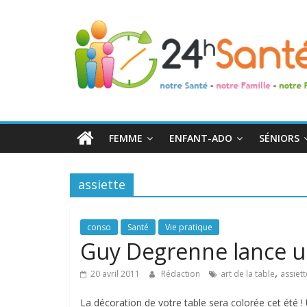
24h
Santé
La
santé
de
FEMME
ENFANT-ADO
SÉNIORS
toute
la
famille
assiette
conso
Santé
Vie pratique
Guy Degrenne lance un 
,
20 avril 2011
Rédaction
art de la table
assiett
La décoration de votre table sera colorée cet été ! Un