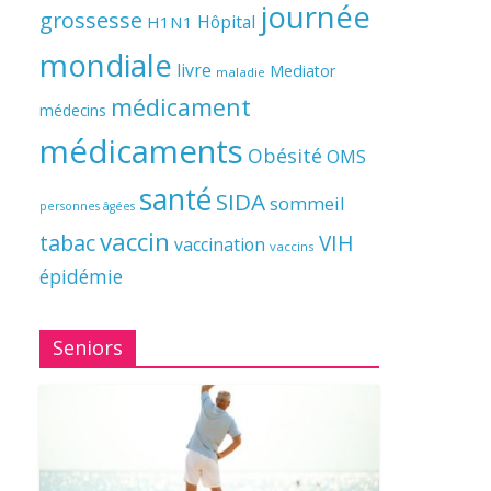
journée
grossesse
Hôpital
H1N1
mondiale
livre
Mediator
maladie
médicament
médecins
médicaments
Obésité
OMS
santé
SIDA
sommeil
personnes âgées
vaccin
tabac
VIH
vaccination
vaccins
épidémie
Seniors