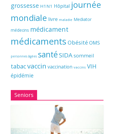
journée
grossesse
Hôpital
H1N1
mondiale
livre
Mediator
maladie
médicament
médecins
médicaments
Obésité
OMS
santé
SIDA
sommeil
personnes âgées
vaccin
tabac
VIH
vaccination
vaccins
épidémie
Seniors