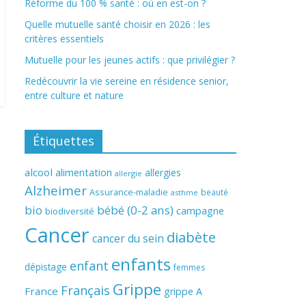
Réforme du 100 % santé : où en est-on ?
Quelle mutuelle santé choisir en 2026 : les
critères essentiels
Mutuelle pour les jeunes actifs : que privilégier ?
Redécouvrir la vie sereine en résidence senior,
entre culture et nature
Étiquettes
alcool
alimentation
allergies
allergie
Alzheimer
Assurance-maladie
beauté
asthme
bio
bébé (0-2 ans)
campagne
biodiversité
Cancer
diabète
cancer du sein
enfants
enfant
dépistage
femmes
Grippe
Français
France
grippe A