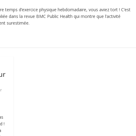
tre temps d’exercice physique hebdomadaire, vous aviez tort ! C’est
liée dans la revue BMC Public Health qui montre que l’activité
ent surestimée.
ur
ur
as
d !
a