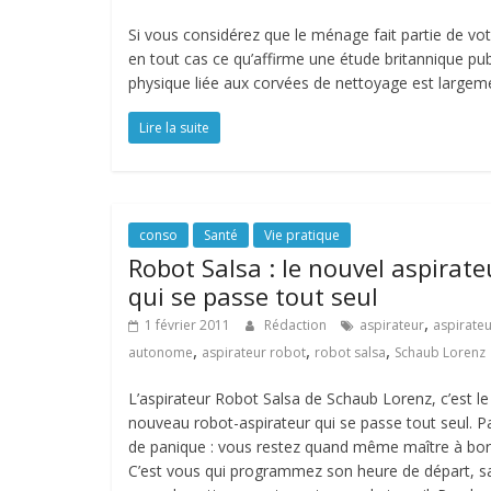
Si vous considérez que le ménage fait partie de vo
en tout cas ce qu’affirme une étude britannique pub
physique liée aux corvées de nettoyage est largem
Lire la suite
conso
Santé
Vie pratique
Robot Salsa : le nouvel aspirate
qui se passe tout seul
,
1 février 2011
Rédaction
aspirateur
aspirate
,
,
,
autonome
aspirateur robot
robot salsa
Schaub Lorenz
L’aspirateur Robot Salsa de Schaub Lorenz, c’est le
nouveau robot-aspirateur qui se passe tout seul. P
de panique : vous restez quand même maître à bor
C’est vous qui programmez son heure de départ, s