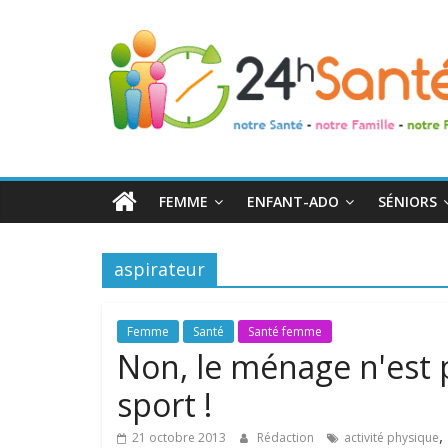
24h
Santé
La
santé
de
FEMME
ENFANT-ADO
SÉNIORS
toute
la
famille
aspirateur
Femme
Santé
Santé femme
Non, le ménage n'est
sport !
,
21 octobre 2013
Rédaction
activité physique