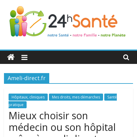
24h
Santé
Ameli-direct.fr
La
santé
de
Hôpitaux, cliniques
Mes droits, mes démarches
Santé
toute
pratique
la
Mieux choisir son
famille
médecin ou son hôpital