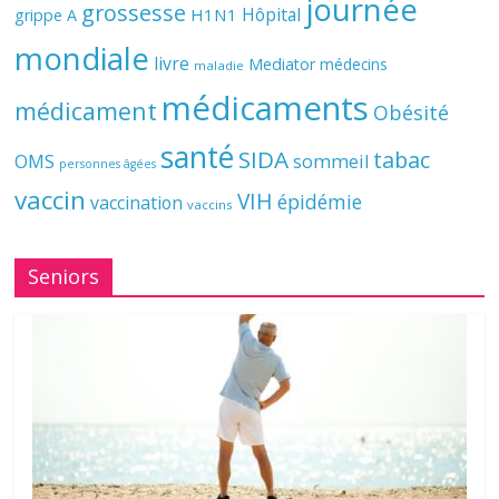
journée
grossesse
Hôpital
H1N1
grippe A
mondiale
livre
Mediator
médecins
maladie
médicaments
médicament
Obésité
santé
SIDA
tabac
OMS
sommeil
personnes âgées
vaccin
VIH
épidémie
vaccination
vaccins
Seniors