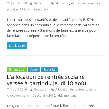
,
2 août 2018
Rédaction
allocation
Allocation de rentrée
,
,
scolaire
ARS
rentrée scolaire
La ministre des solidarités et de la santé, Agnès BUZYN, a
annoncé dans un communiqué le versement de l’Allocation
de rentrée scolaire à 3 millions de familles, une aide pour
faire face aux dépenses de la rentrée.
Lire la suite
Enfant-ado
Santé
Scolarité
L'allocation de rentrée scolaire
versée à partir du jeudi 18 août
,
4 août 2016
Rédaction
Allocation de rentrée scolaire
,
,
Allocation de rentrée scolaire 2016
ARS
montant
Le gouvernement a annoncé que l’allocation de rentrée