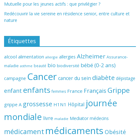
Mutuelle pour les jeunes actifs : que privilégier ?
Redécouvrir la vie sereine en résidence senior, entre culture et
nature
Étiquettes
Alzheimer
alcool
alimentation
allergies
Assurance-
allergie
bio
bébé (0-2 ans)
biodiversité
maladie
beauté
asthme
Cancer
diabète
cancer du sein
campagne
dépistage
enfants
Grippe
enfant
Français
France
femmes
journée
grossesse
Hôpital
H1N1
grippe A
mondiale
livre
Mediator
médecins
maladie
médicaments
médicament
Obésité