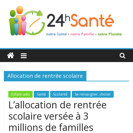
24h
Santé
Allocation de rentrée scolaire
La
santé
de
Enfant-ado
Santé
Scolarité
Se renseigner, choisir
toute
L’allocation de rentrée
la
scolaire versée à 3
famille
millions de familles