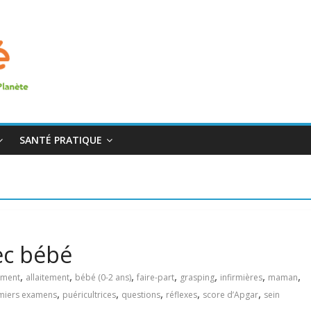
SANTÉ PRATIQUE
ec bébé
,
,
,
,
,
,
,
ement
allaitement
bébé (0-2 ans)
faire-part
grasping
infirmières
maman
,
,
,
,
,
miers examens
puéricultrices
questions
réflexes
score d’Apgar
sein