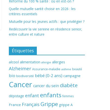
Réforme du 100 % santé : où en est-on ?
Quelle mutuelle santé choisir en 2026 : les
critères essentiels
Mutuelle pour les jeunes actifs : que privilégier ?
Redécouvrir la vie sereine en résidence senior,
entre culture et nature
Étiquettes
alcool
alimentation
allergies
allergie
Alzheimer
Assurance-maladie
beauté
asthme
bio
bébé (0-2 ans)
campagne
biodiversité
Cancer
diabète
cancer du sein
enfants
enfant
dépistage
femmes
Grippe
Français
France
grippe A