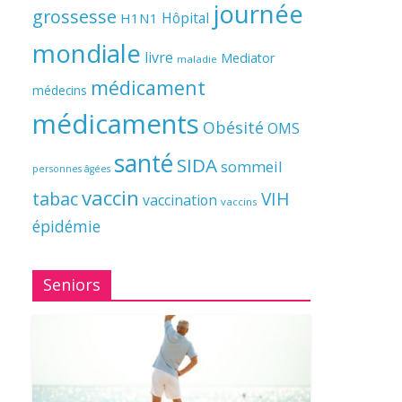
journée
grossesse
Hôpital
H1N1
mondiale
livre
Mediator
maladie
médicament
médecins
médicaments
Obésité
OMS
santé
SIDA
sommeil
personnes âgées
vaccin
tabac
VIH
vaccination
vaccins
épidémie
Seniors