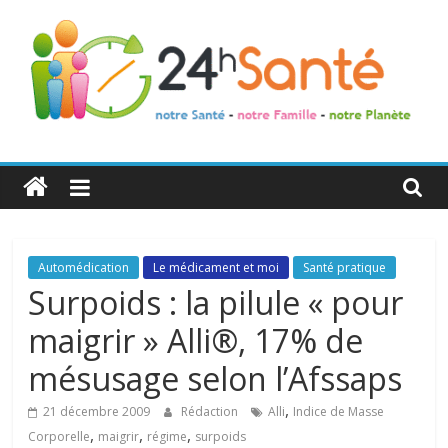
24h
Santé
La
Automédication
Le médicament et moi
Santé pratique
santé
Surpoids : la pilule « pour
de
maigrir » Alli®, 17% de
toute
la
mésusage selon l’Afssaps
famille
,
21 décembre 2009
Rédaction
Alli
Indice de Masse
,
,
,
Corporelle
maigrir
régime
surpoids