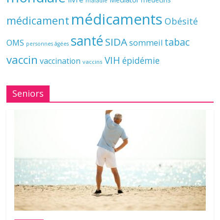
maladie
médicaments
médicament
Obésité
santé
SIDA
tabac
OMS
sommeil
personnes âgées
vaccin
VIH
épidémie
vaccination
vaccins
Seniors