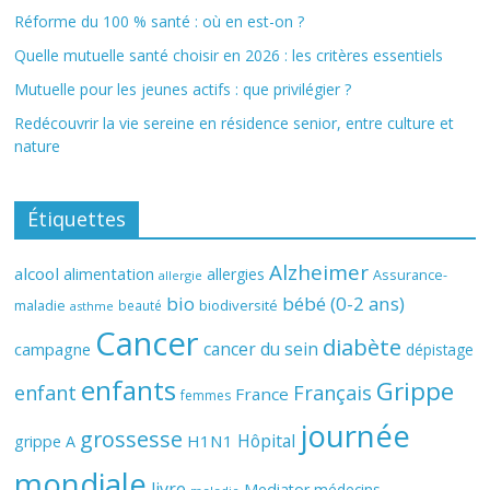
Réforme du 100 % santé : où en est-on ?
Quelle mutuelle santé choisir en 2026 : les critères essentiels
Mutuelle pour les jeunes actifs : que privilégier ?
Redécouvrir la vie sereine en résidence senior, entre culture et
nature
Étiquettes
Alzheimer
alcool
alimentation
allergies
Assurance-
allergie
bio
bébé (0-2 ans)
biodiversité
maladie
beauté
asthme
Cancer
diabète
cancer du sein
campagne
dépistage
enfants
Grippe
enfant
Français
France
femmes
journée
grossesse
Hôpital
H1N1
grippe A
mondiale
livre
Mediator
médecins