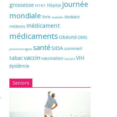
journée
grossesse
Hôpital
H1N1
mondiale
livre
Mediator
maladie
médicament
médecins
médicaments
Obésité
OMS
santé
SIDA
sommeil
personnes âgées
vaccin
tabac
VIH
vaccination
vaccins
épidémie
Seniors
→