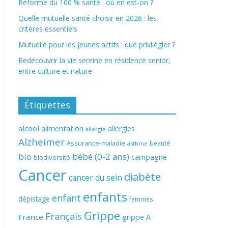
Réforme du 100 % santé : où en est-on ?
Quelle mutuelle santé choisir en 2026 : les
critères essentiels
Mutuelle pour les jeunes actifs : que privilégier ?
Redécouvrir la vie sereine en résidence senior,
entre culture et nature
Étiquettes
alcool
alimentation
allergies
allergie
Alzheimer
Assurance-maladie
beauté
asthme
bio
bébé (0-2 ans)
campagne
biodiversité
Cancer
diabète
cancer du sein
enfants
enfant
dépistage
femmes
Grippe
Français
France
grippe A