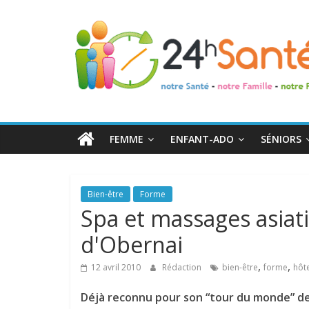
24h
Santé
La
santé
de
FEMME
ENFANT-ADO
SÉNIORS
toute
la
famille
Bien-être
Forme
Spa et massages asiati
d'Obernai
,
,
12 avril 2010
Rédaction
bien-être
forme
hôt
Déjà reconnu pour son “tour du monde” des