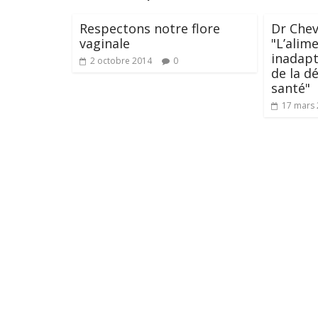
Respectons notre flore
Dr Cheva
vaginale
"L’alim
inadapt
2 octobre 2014
0
de la d
santé"
17 mars