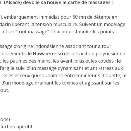
ai (Alsace) dévoile sa nouvelle carte de massages :
aï, embarquement immédiat pour 60 mn de détente en
arin libérant la tension musculaire. Suivent un modelage
te, et un “foot massage” Thaï pour stimuler les points
ssage d’origine indonésienne associant tour à tour
t étirements;
le Hawaïe
n issu de la tradition polynésienne
ec les paumes des mains, les avant-bras et les coudes ;
le
argile suivi d’un massage dynamisant et anti-stress aux
celles et ceux qui souhaitent entretenir leur silhouette,
le
d’un modelage drainant les toxines et agissant sur les
-out.
sons)
ert en apéritif