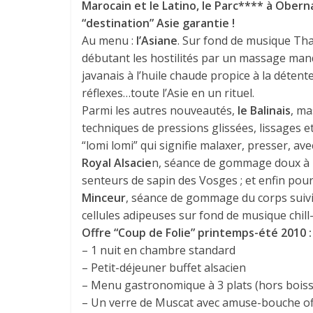
Marocain et le Latino, le Parc**** à Obern
“destination” Asie garantie !
Au menu :
l’Asiane
. Sur fond de musique Th
débutant les hostilités par un massage mand
javanais à l’huile chaude propice à la déten
réflexes…toute l’Asie en un rituel.
Parmi les autres nouveautés,
le Balinais
, ma
techniques de pressions glissées, lissages e
“lomi lomi” qui signifie malaxer, presser, av
Royal Alsacie
n, séance de gommage doux à l’
senteurs de sapin des Vosges ; et enfin pour 
Minceur
, séance de gommage du corps suivi 
cellules adipeuses sur fond de musique chill
Offre “Coup de Folie” printemps-été 2010 :
– 1 nuit en chambre standard
– Petit-déjeuner buffet alsacien
– Menu gastronomique à 3 plats (hors bois
– Un verre de Muscat avec amuse-bouche off