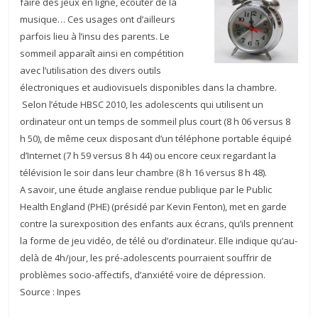
faire des jeux en ligne, écouter de la
musique… Ces usages ont d’ailleurs
parfois lieu à l’insu des parents. Le
sommeil apparaît ainsi en compétition
avec l’utilisation des divers outils
électroniques et audiovisuels disponibles dans la chambre.
Selon l’étude HBSC 2010, les adolescents qui utilisent un
ordinateur ont un temps de sommeil plus court (8 h 06 versus 8
h 50), de même ceux disposant d’un téléphone portable équipé
d’Internet (7 h 59 versus 8 h 44) ou encore ceux regardant la
télévision le soir dans leur chambre (8 h 16 versus 8 h 48).
A savoir, une étude anglaise rendue publique par le Public
Health England (PHE) (présidé par Kevin Fenton), met en garde
contre la surexposition des enfants aux écrans, qu’ils prennent
la forme de jeu vidéo, de télé ou d’ordinateur. Elle indique qu’au-
delà de 4h/jour, les pré-adolescents pourraient souffrir de
problèmes socio-affectifs, d’anxiété voire de dépression.
Source : Inpes