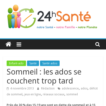
24h
Santé
La
Enfant-ado
Santé
Santé ados
santé
Sommeil : les ados se
de
couchent trop tard
toute
la
,
,
4 novembre 2013
Rédaction
adolescence
ados
déficit
famille
,
,
,
de sommeil
jeux en ligne
réseaux sociaux
sommeil
Près de 30 % des 15-19 ans sont en dette de sommeil et à 15