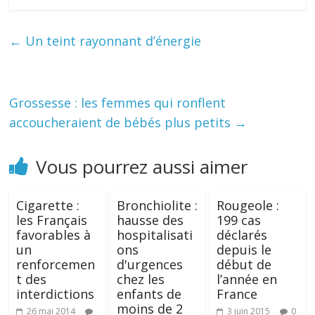
←
Un teint rayonnant d’énergie
Grossesse : les femmes qui ronflent
accoucheraient de bébés plus petits
→
Vous pourrez aussi aimer
Cigarette :
Bronchiolite :
Rougeole :
les Français
hausse des
199 cas
favorables à
hospitalisati
déclarés
un
ons
depuis le
renforcemen
d'urgences
début de
t des
chez les
l’année en
interdictions
enfants de
France
moins de 2
26 mai 2014
3 juin 2015
0