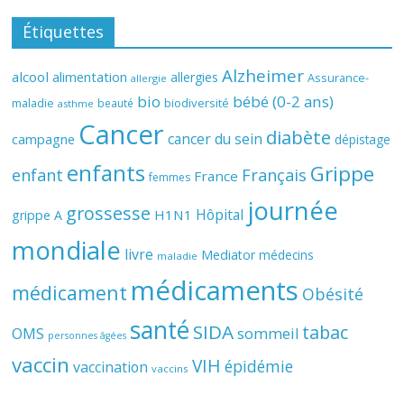
Étiquettes
Alzheimer
alcool
alimentation
allergies
Assurance-
allergie
bio
bébé (0-2 ans)
biodiversité
maladie
beauté
asthme
Cancer
diabète
cancer du sein
campagne
dépistage
enfants
Grippe
enfant
Français
France
femmes
journée
grossesse
Hôpital
H1N1
grippe A
mondiale
livre
Mediator
médecins
maladie
médicaments
médicament
Obésité
santé
SIDA
tabac
OMS
sommeil
personnes âgées
vaccin
VIH
épidémie
vaccination
vaccins