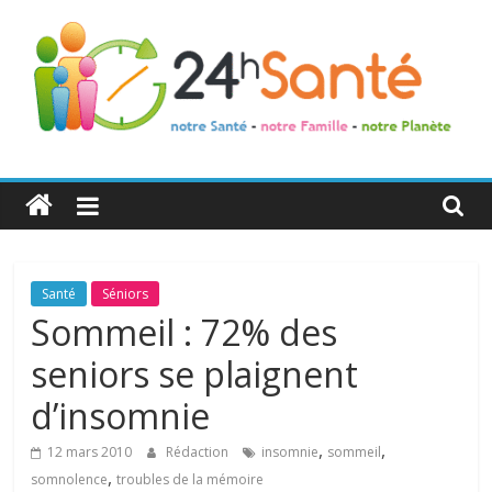
24h
Santé
La
Santé
Séniors
santé
Sommeil : 72% des
de
seniors se plaignent
toute
la
d’insomnie
famille
,
,
12 mars 2010
Rédaction
insomnie
sommeil
,
somnolence
troubles de la mémoire