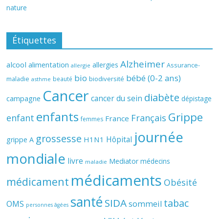
nature
Étiquettes
Alzheimer
alcool
alimentation
allergies
Assurance-
allergie
bio
bébé (0-2 ans)
biodiversité
maladie
beauté
asthme
Cancer
diabète
cancer du sein
campagne
dépistage
enfants
Grippe
enfant
Français
France
femmes
journée
grossesse
Hôpital
H1N1
grippe A
mondiale
livre
Mediator
médecins
maladie
médicaments
médicament
Obésité
santé
SIDA
tabac
OMS
sommeil
personnes âgées