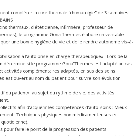
ent compléter la cure thermale “rhumatolgie” de 3 semaines.
BAINS
ecins thermaux, diététicienne, infirmière, professeur de
thermes), le programme Gona’Thermes élabore un véritable
culquer une bonne hygiène de vie et de le rendre autonome vis-à-
bilisation à l’auto prise en charge thérapeutique» : Lors de la
ecin détermine si le programme Gona’Thermes est adapté au cas
ns et activités complémentaires adaptés, en sus des soins
s est ouvert au nom du patient pour suivre son évolution
tif du patient», au sujet du rythme de vie, des activités
ient.
 collectifs afin d’acquérir les compétences d’auto-soins : Mieux
raitement, Techniques physiques non médicamenteuses et
h quotidienne).
s pour faire le point de la progression des patients.