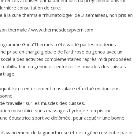
pétences acquises par la patient lors du programme puis lui
rnière consultation de cure.
à la cure thermale “rhumatologie” de 3 semaines), non pris en
saison thermale / www.thermesdecapvern.com
e programme Gona’Thermes a été validé par les médecins
 une prise en charge globale de l’arthrose du genou avec un
ssocié à des activités complémentaires l’après-midi proposées
a mobilisation du genou et renforcer les muscles des cuisses
rtilage.
quabike) : renforcement musculaire effectué en douceur,
rsonne.
de travailler sur les muscles des cuisses.
ération musculaire sous massages hydrojets en piscine.
une éducatrice sportive diplômée, pour acquérir une bonne
é d’avancement de la gonarthrose et de la gêne ressentie par le