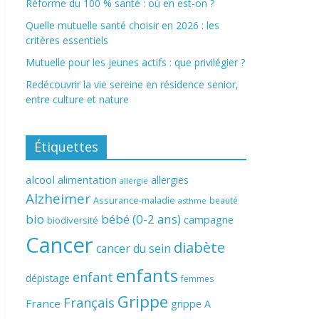
Réforme du 100 % santé : où en est-on ?
Quelle mutuelle santé choisir en 2026 : les
critères essentiels
Mutuelle pour les jeunes actifs : que privilégier ?
Redécouvrir la vie sereine en résidence senior,
entre culture et nature
Étiquettes
alcool
alimentation
allergies
allergie
Alzheimer
Assurance-maladie
beauté
asthme
bio
bébé (0-2 ans)
campagne
biodiversité
Cancer
diabète
cancer du sein
enfants
enfant
dépistage
femmes
Grippe
Français
France
grippe A