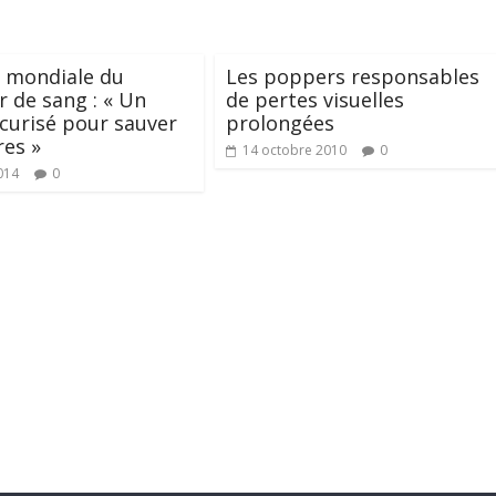
 mondiale du
Les poppers responsables
 de sang : « Un
de pertes visuelles
curisé pour sauver
prolongées
es »
14 octobre 2010
0
014
0