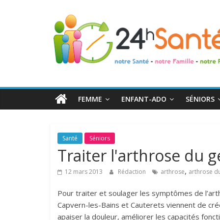
24h
Santé
La
santé
de
FEMME
ENFANT-ADO
SÉNIORS
toute
la
famille
Santé
Séniors
Traiter l'arthrose du
,
12 mars 2013
Rédaction
arthrose
arthrose d
Pour traiter et soulager les symptômes de l’ar
Capvern-les-Bains et Cauterets viennent de cr
apaiser la douleur, améliorer les capacités fonct