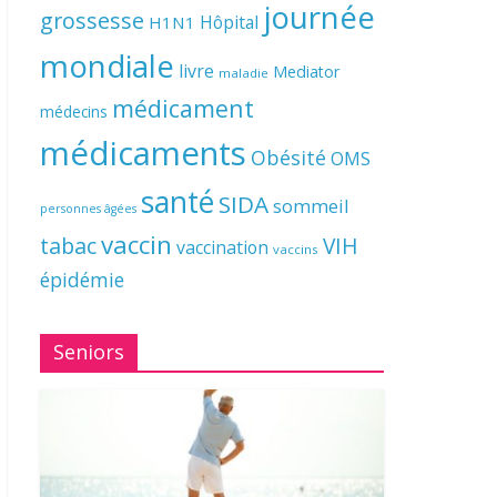
journée
grossesse
Hôpital
H1N1
mondiale
livre
Mediator
maladie
médicament
médecins
médicaments
Obésité
OMS
santé
SIDA
sommeil
personnes âgées
vaccin
tabac
VIH
vaccination
vaccins
épidémie
Seniors