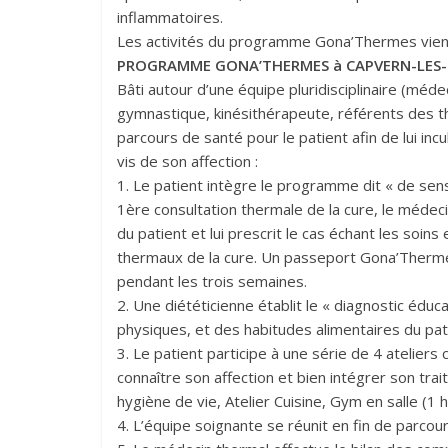
inflammatoires.
Les activités du programme Gona’Thermes vienn
PROGRAMME GONA’THERMES à CAPVERN-LES-
Bâti autour d’une équipe pluridisciplinaire (méd
gymnastique, kinésithérapeute, référents des 
parcours de santé pour le patient afin de lui in
vis de son affection :
1. Le patient intègre le programme dit « de sensi
1ère consultation thermale de la cure, le méd
du patient et lui prescrit le cas échant les soi
thermaux de la cure. Un passeport Gona’Therme
pendant les trois semaines.
2. Une diététicienne établit le « diagnostic éduca
physiques, et des habitudes alimentaires du pat
3. Le patient participe à une série de 4 ateliers
connaître son affection et bien intégrer son t
hygiène de vie, Atelier Cuisine, Gym en salle (1 
4. L’équipe soignante se réunit en fin de parcour