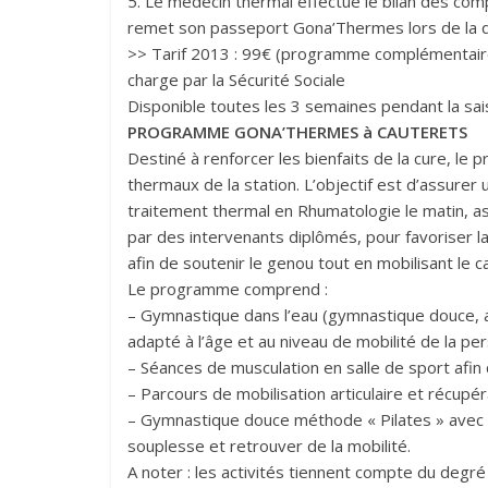
5. Le médecin thermal effectue le bilan des com
remet son passeport Gona’Thermes lors de la de
>> Tarif 2013 : 99€ (programme complémentaire 
charge par la Sécurité Sociale
Disponible toutes les 3 semaines pendant la 
PROGRAMME GONA’THERMES à CAUTERETS
Destiné à renforcer les bienfaits de la cure, l
thermaux de la station. L’objectif est d’assurer
traitement thermal en Rhumatologie le matin, a
par des intervenants diplômés, pour favoriser l
afin de soutenir le genou tout en mobilisant le ca
Le programme comprend :
– Gymnastique dans l’eau (gymnastique douce, a
adapté à l’âge et au niveau de mobilité de la pe
– Séances de musculation en salle de sport afin 
– Parcours de mobilisation articulaire et récup
– Gymnastique douce méthode « Pilates » avec 
souplesse et retrouver de la mobilité.
A noter : les activités tiennent compte du degr