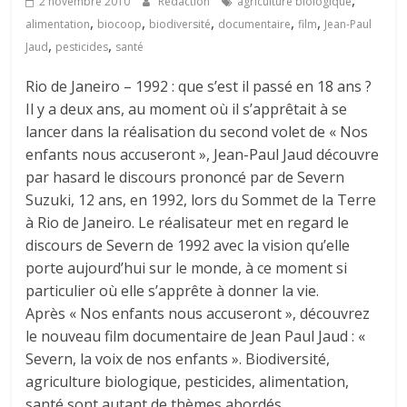
,
2 novembre 2010
Rédaction
agriculture biologique
,
,
,
,
,
alimentation
biocoop
biodiversité
documentaire
film
Jean-Paul
,
,
Jaud
pesticides
santé
Rio de Janeiro – 1992 : que s’est il passé en 18 ans ?
Il y a deux ans, au moment où il s’apprêtait à se
lancer dans la réalisation du second volet de « Nos
enfants nous accuseront », Jean-Paul Jaud découvre
par hasard le discours prononcé par de Severn
Suzuki, 12 ans, en 1992, lors du Sommet de la Terre
à Rio de Janeiro. Le réalisateur met en regard le
discours de Severn de 1992 avec la vision qu’elle
porte aujourd’hui sur le monde, à ce moment si
particulier où elle s’apprête à donner la vie.
Après « Nos enfants nous accuseront », découvrez
le nouveau film documentaire de Jean Paul Jaud : «
Severn, la voix de nos enfants ». Biodiversité,
agriculture biologique, pesticides, alimentation,
santé sont autant de thèmes abordés.