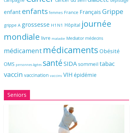
cancer du sein
campagne
dépistage
enfants
Grippe
enfant
Français
France
femmes
journée
grossesse
Hôpital
H1N1
grippe A
mondiale
livre
Mediator
médecins
maladie
médicaments
médicament
Obésité
santé
SIDA
tabac
OMS
sommeil
personnes âgées
vaccin
VIH
épidémie
vaccination
vaccins
Seniors