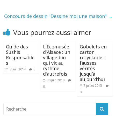
Concours de dessin "Dessine moi une maison"
→
Vous pourrez aussi aimer
Guide des
L'Ecomusée
Gobelets en
Sushis
d'Alsace : un
carton
Responsable
village bio
recyclable :
s
qui vit au
fausses
rythme
vérités
3 juin 2014
0
d'autrefois
jusqu’à
aujourd’hui
30 juin 2010
7 juillet 2015
0
0