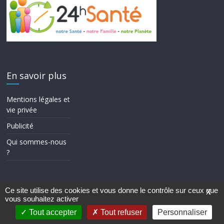
En savoir plus
Mentions légales et
vie privée
Publicité
Qui sommes-nous
?
Ce site utilise des cookies et vous donne le contrôle sur ceux que
X
vous souhaitez activer
Copyright © 2026
24h Santé
. Tous droits réservés.
Theme ColorMag par
ThemeGrill.
. Propulsé par
WordPress
.
Tout accepter
Tout refuser
Personnaliser