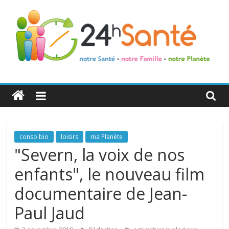
24h
Santé
La
conso bio
loisirs
ma Planète
santé
"Severn, la voix de nos
de
enfants", le nouveau film
toute
la
documentaire de Jean-
famille
Paul Jaud