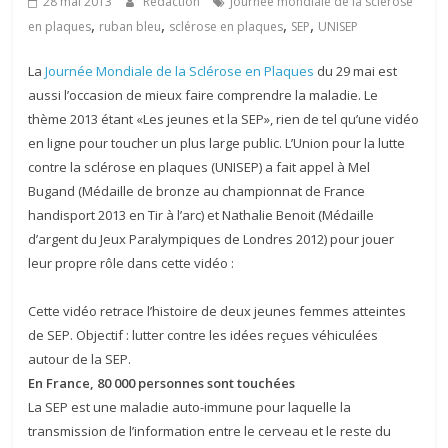
28 mai 2013
Rédaction
Journée mondiale de la sclérose
,
,
,
,
en plaques
ruban bleu
sclérose en plaques
SEP
UNISEP
La
Journée Mondiale de la Sclérose en Plaques
du 29 mai est
aussi l’occasion de mieux faire comprendre la maladie. Le
thème 2013 étant «Les jeunes et la SEP», rien de tel qu’une vidéo
en ligne pour toucher un plus large public. L’Union pour la lutte
contre la sclérose en plaques (UNISEP) a fait appel à Mel
Bugand (Médaille de bronze au championnat de France
handisport 2013 en Tir à l’arc) et Nathalie Benoit (Médaille
d’argent du Jeux Paralympiques de Londres 2012) pour jouer
leur propre rôle dans cette vidéo :
Cette vidéo retrace l’histoire de deux jeunes femmes atteintes
de SEP. Objectif : lutter contre les idées reçues véhiculées
autour de la SEP.
En France, 80 000 personnes sont touchées
La SEP est une maladie auto-immune pour laquelle la
transmission de l’information entre le cerveau et le reste du