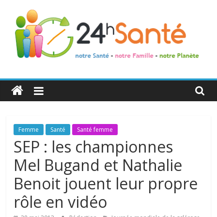
24h
Santé
La
Femme
Santé
Santé femme
santé
SEP : les championnes
de
Mel Bugand et Nathalie
toute
la
Benoit jouent leur propre
famille
rôle en vidéo