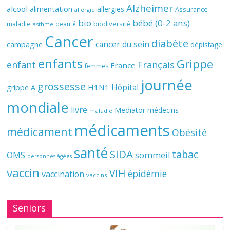
Alzheimer
alcool
alimentation
allergies
Assurance-
allergie
bio
bébé (0-2 ans)
biodiversité
maladie
beauté
asthme
Cancer
diabète
cancer du sein
campagne
dépistage
enfants
Grippe
enfant
Français
France
femmes
journée
grossesse
Hôpital
H1N1
grippe A
mondiale
livre
Mediator
médecins
maladie
médicaments
médicament
Obésité
santé
SIDA
tabac
OMS
sommeil
personnes âgées
vaccin
VIH
épidémie
vaccination
vaccins
Seniors