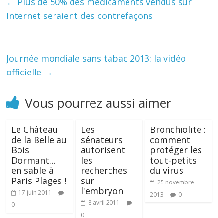
←
Plus de 50% des médicaments vendus sur
Internet seraient des contrefaçons
Journée mondiale sans tabac 2013: la vidéo
officielle
→
Vous pourrez aussi aimer
Le Château
Les
Bronchiolite :
de la Belle au
sénateurs
comment
Bois
autorisent
protéger les
Dormant…
les
tout-petits
en sable à
recherches
du virus
Paris Plages !
sur
25 novembre
l'embryon
17 juin 2011
2013
0
8 avril 2011
0
0