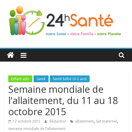
24h
Santé
La
Enfant-ado
Santé
Santé bébé (0-2 ans)
santé
Semaine mondiale de
de
l'allaitement, du 11 au 18
toute
la
octobre 2015
famille
,
,
12 octobre 2015
Rédaction
allaitement
lait maternel
semaine mondiale de l’allaitement