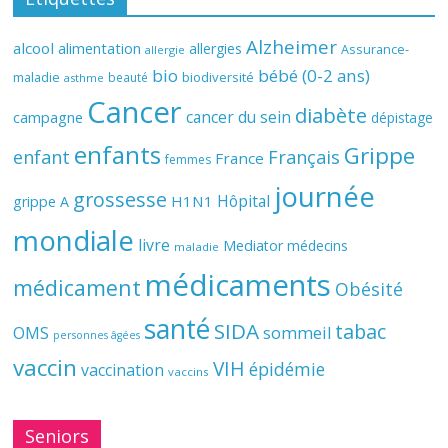
Alzheimer
alcool
alimentation
allergies
Assurance-
allergie
bio
bébé (0-2 ans)
biodiversité
maladie
beauté
asthme
Cancer
diabète
cancer du sein
campagne
dépistage
enfants
Grippe
enfant
Français
France
femmes
journée
grossesse
Hôpital
H1N1
grippe A
mondiale
livre
Mediator
médecins
maladie
médicaments
médicament
Obésité
santé
SIDA
tabac
OMS
sommeil
personnes âgées
vaccin
VIH
épidémie
vaccination
vaccins
Seniors