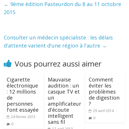
←
9ème édition Pasteurdon du 8 au 11 octobre
2015
Consulter un médecin spécialiste : les délais
d'attente varient d'une région à l'autre
→
Vous pourrez aussi aimer
Cigarette
Mauvaise
Comment
électronique
audition : un
éviter les
: 12 millions
casque TV et
problèmes
de
un
de digestion
personnes
amplificateur
?
l'ont essayée
d'écoute
29 avril 2014
intelligent
24 février 2015
0
sans fil
0
17 avril 2013