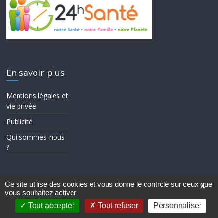
En savoir plus
Mentions légales et
vie privée
Publicité
Qui sommes-nous
?
Ce site utilise des cookies et vous donne le contrôle sur ceux que
X
vous souhaitez activer
Copyright © 2026
24h Santé
. Tous droits réservés.
Theme ColorMag par
ThemeGrill.
. Propulsé par
WordPress
.
Tout accepter
Tout refuser
Personnaliser