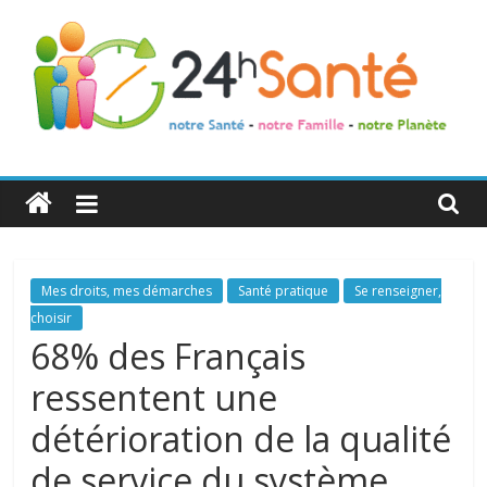
24h
Santé
La
Mes droits, mes démarches
Santé pratique
Se renseigner,
santé
choisir
de
68% des Français
toute
ressentent une
la
famille
détérioration de la qualité
de service du système