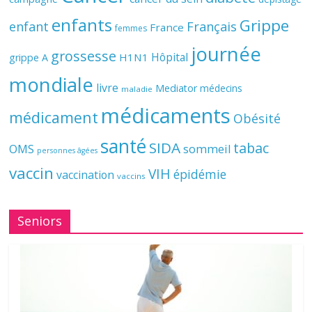
enfants
Grippe
enfant
Français
France
femmes
journée
grossesse
Hôpital
H1N1
grippe A
mondiale
livre
Mediator
médecins
maladie
médicaments
médicament
Obésité
santé
SIDA
tabac
OMS
sommeil
personnes âgées
vaccin
VIH
épidémie
vaccination
vaccins
Seniors