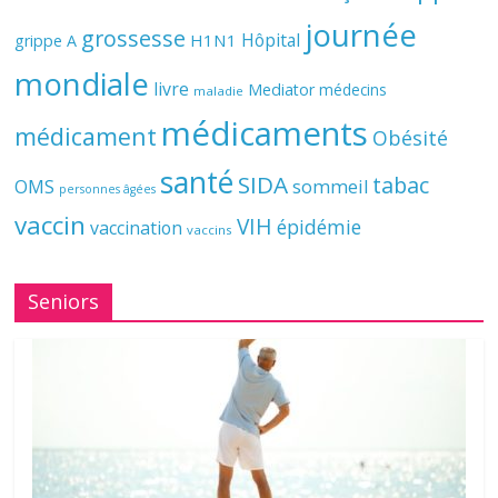
journée
grossesse
Hôpital
H1N1
grippe A
mondiale
livre
Mediator
médecins
maladie
médicaments
médicament
Obésité
santé
SIDA
tabac
OMS
sommeil
personnes âgées
vaccin
VIH
épidémie
vaccination
vaccins
Seniors