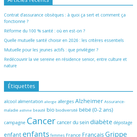
Contrat d’assurance obsèques : à quoi ça sert et comment ça
fonctionne ?
Réforme du 100 % santé : où en est-on ?
Quelle mutuelle santé choisir en 2026 : les critères essentiels
Mutuelle pour les jeunes actifs : que privilégier ?
Redécouvrir la vie sereine en résidence senior, entre culture et
nature
Étiquettes
Alzheimer
alcool
alimentation
allergies
Assurance-
allergie
bio
bébé (0-2 ans)
biodiversité
maladie
beauté
asthme
Cancer
diabète
cancer du sein
campagne
dépistage
enfants
Grippe
enfant
Français
France
femmes