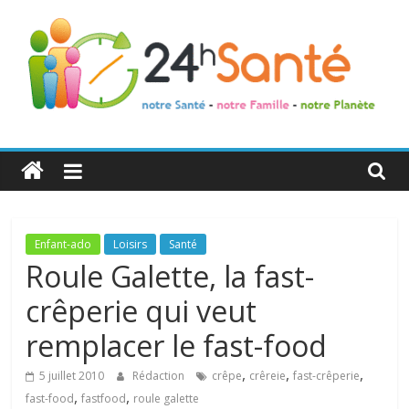
24h
Santé
La
Enfant-ado
Loisirs
Santé
santé
Roule Galette, la fast-
de
crêperie qui veut
toute
la
remplacer le fast-food
famille
,
,
,
5 juillet 2010
Rédaction
crêpe
crêreie
fast-crêperie
,
,
fast-food
fastfood
roule galette