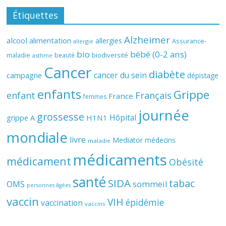
Étiquettes
Alzheimer
alcool
alimentation
allergies
Assurance-
allergie
bio
bébé (0-2 ans)
biodiversité
maladie
beauté
asthme
Cancer
diabète
cancer du sein
campagne
dépistage
enfants
Grippe
enfant
Français
France
femmes
journée
grossesse
Hôpital
H1N1
grippe A
mondiale
livre
Mediator
médecins
maladie
médicaments
médicament
Obésité
santé
SIDA
tabac
OMS
sommeil
personnes âgées
vaccin
VIH
épidémie
vaccination
vaccins