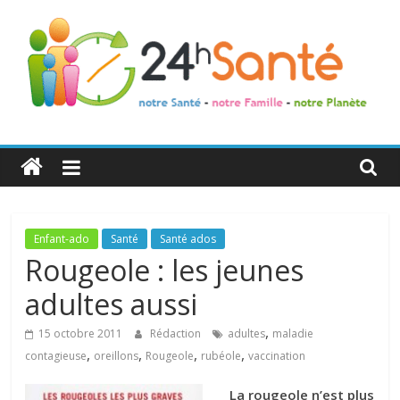
24h
Santé
La
Enfant-ado
Santé
Santé ados
santé
Rougeole : les jeunes
de
adultes aussi
toute
la
,
15 octobre 2011
Rédaction
adultes
maladie
famille
,
,
,
,
contagieuse
oreillons
Rougeole
rubéole
vaccination
La rougeole n’est plus