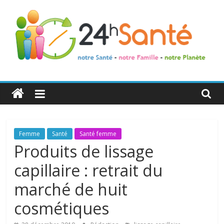
24h
Santé
La
Femme
Santé
Santé femme
santé
Produits de lissage
de
capillaire : retrait du
toute
la
marché de huit
famille
cosmétiques