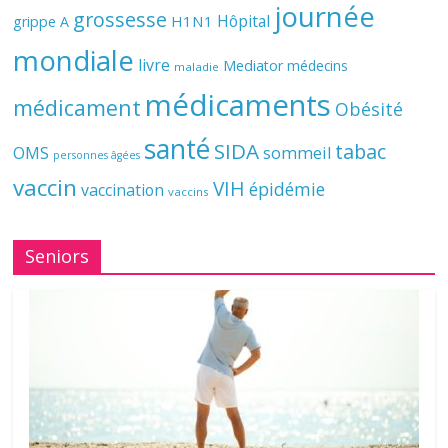
journée
grossesse
Hôpital
H1N1
grippe A
mondiale
livre
Mediator
médecins
maladie
médicaments
médicament
Obésité
santé
SIDA
tabac
OMS
sommeil
personnes âgées
vaccin
VIH
épidémie
vaccination
vaccins
Seniors