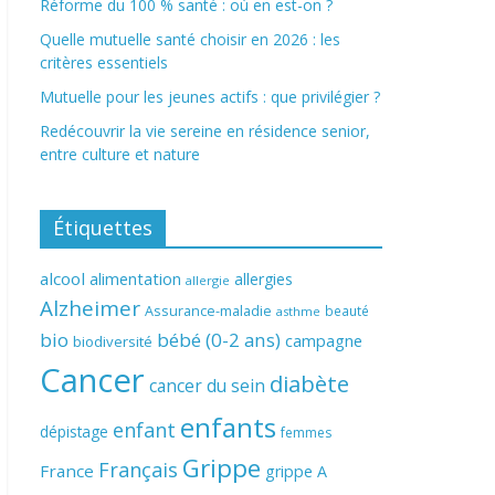
Réforme du 100 % santé : où en est-on ?
Quelle mutuelle santé choisir en 2026 : les
critères essentiels
Mutuelle pour les jeunes actifs : que privilégier ?
Redécouvrir la vie sereine en résidence senior,
entre culture et nature
Étiquettes
alcool
alimentation
allergies
allergie
Alzheimer
Assurance-maladie
beauté
asthme
bio
bébé (0-2 ans)
campagne
biodiversité
Cancer
diabète
cancer du sein
enfants
enfant
dépistage
femmes
Grippe
Français
France
grippe A