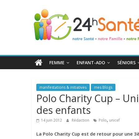
24h
Santé
La
santé
de
FEMME
ENFANT-ADO
SÉNIORS
toute
la
famille
manifestations & initiatives
mes Blogs
Polo Charity Cup – Uni
des enfants
,
14 juin 2012
Rédaction
Polo
unicef
La Polo Charity Cup est de retour pour une 3è