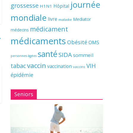
journée
grossesse
Hôpital
H1N1
mondiale
livre
Mediator
maladie
médicament
médecins
→
médicaments
Obésité
OMS
santé
SIDA
sommeil
personnes âgées
vaccin
tabac
VIH
vaccination
vaccins
épidémie
Seniors