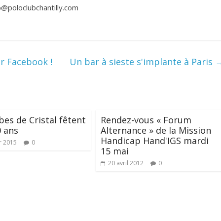
up@poloclubchantilly.com
ur Facebook !
Un bar à sieste s'implante à Paris
bes de Cristal fêtent
Rendez-vous « Forum
0 ans
Alternance » de la Mission
Handicap Hand'IGS mardi
r 2015
0
15 mai
20 avril 2012
0