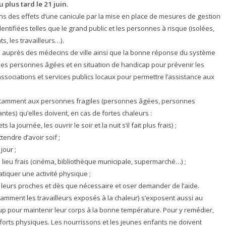
 plus tard le 21 juin.
ons des effets d’une canicule par la mise en place de mesures de gestion
ntifiées telles que le grand public et les personnes à risque (isolées,
s, les travailleurs…).
s auprès des médecins de ville ainsi que la bonne réponse du système
 des personnes âgées et en situation de handicap pour prévenir les
 associations et services publics locaux pour permettre l’assistance aux
t notamment aux personnes fragiles (personnes âgées, personnes
es) qu’elles doivent, en cas de fortes chaleurs :
a journée, les ouvrir le soir et la nuit s’il fait plus frais) ;
endre d’avoir soif ;
jour ;
 lieu frais (cinéma, bibliothèque municipale, supermarché…) ;
atiquer une activité physique ;
 leurs proches et dès que nécessaire et oser demander de l’aide.
tamment les travailleurs exposés à la chaleur) s’exposent aussi au
oup pour maintenir leur corps à la bonne température. Pour y remédier,
fforts physiques. Les nourrissons et les jeunes enfants ne doivent