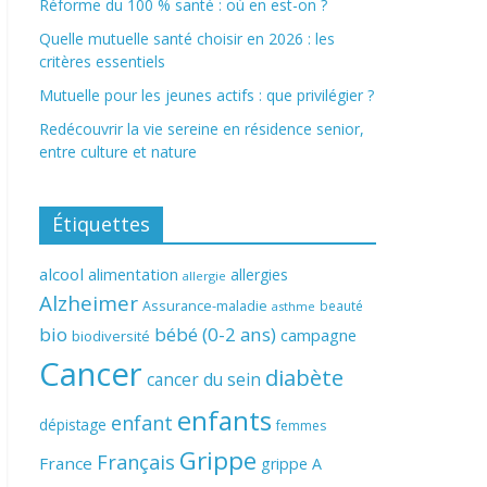
Réforme du 100 % santé : où en est-on ?
Quelle mutuelle santé choisir en 2026 : les
critères essentiels
Mutuelle pour les jeunes actifs : que privilégier ?
Redécouvrir la vie sereine en résidence senior,
entre culture et nature
Étiquettes
alcool
alimentation
allergies
allergie
Alzheimer
Assurance-maladie
beauté
asthme
bio
bébé (0-2 ans)
campagne
biodiversité
Cancer
diabète
cancer du sein
enfants
enfant
dépistage
femmes
Grippe
Français
France
grippe A