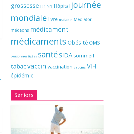
journée
grossesse
Hôpital
H1N1
mondiale
livre
Mediator
maladie
médicament
médecins
médicaments
Obésité
OMS
santé
SIDA
sommeil
personnes âgées
vaccin
tabac
VIH
vaccination
vaccins
épidémie
→
Seniors