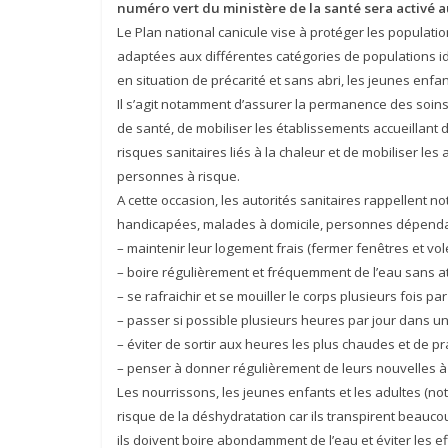
numéro vert du ministère de la santé sera activé au
Le Plan national canicule vise à protéger les populati
adaptées aux différentes catégories de populations ide
en situation de précarité et sans abri, les jeunes enfant
Il s’agit notamment d’assurer la permanence des soin
de santé, de mobiliser les établissements accueillant
risques sanitaires liés à la chaleur et de mobiliser les
personnes à risque.
A cette occasion, les autorités sanitaires rappellen
handicapées, malades à domicile, personnes dépendant
– maintenir leur logement frais (fermer fenêtres et volets l
– boire régulièrement et fréquemment de l’eau sans att
– se rafraichir et se mouiller le corps plusieurs fois par 
– passer si possible plusieurs heures par jour dans un
– éviter de sortir aux heures les plus chaudes et de pr
– penser à donner régulièrement de leurs nouvelles à
Les nourrissons, les jeunes enfants et les adultes (no
risque de la déshydratation car ils transpirent beauc
ils doivent boire abondamment de l’eau et éviter les e