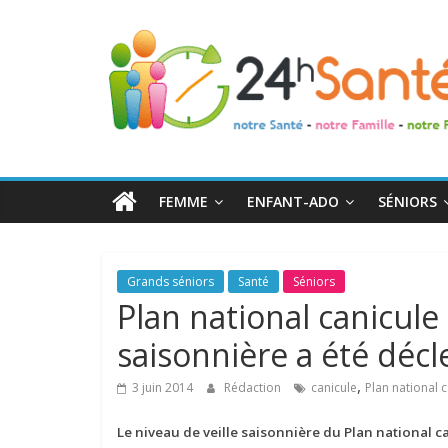
24h
Santé
La
santé
de
FEMME
ENFANT-ADO
SÉNIORS
toute
la
famille
Grands séniors
Santé
Séniors
Plan national canicule 
saisonnière a été déc
,
3 juin 2014
Rédaction
canicule
Plan national 
Le niveau de veille saisonnière du Plan national 