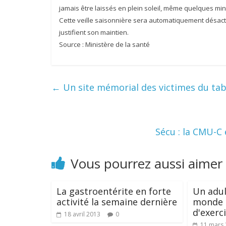
jamais être laissés en plein soleil, même quelques min
Cette veille saisonnière sera automatiquement désacti
justifient son maintien.
Source : Ministère de la santé
←
Un site mémorial des victimes du ta
Sécu : la CMU-C 
Vous pourrez aussi aimer
La gastroentérite en forte
Un adul
activité la semaine dernière
monde n
d'exerc
18 avril 2013
0
11 mars