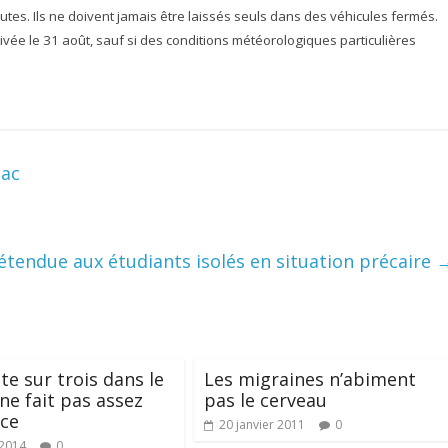
utes. Ils ne doivent jamais être laissés seuls dans des véhicules fermés.
vée le 31 août, sauf si des conditions météorologiques particulières
bac
étendue aux étudiants isolés en situation précaire
te sur trois dans le
Les migraines n’abiment
e fait pas assez
pas le cerveau
ice
20 janvier 2011
0
 2014
0