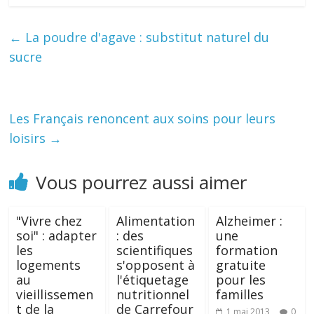
←
La poudre d'agave : substitut naturel du
sucre
Les Français renoncent aux soins pour leurs
loisirs
→
Vous pourrez aussi aimer
"Vivre chez
Alimentation
Alzheimer :
soi" : adapter
: des
une
les
scientifiques
formation
logements
s'opposent à
gratuite
au
l'étiquetage
pour les
vieillissemen
nutritionnel
familles
t de la
de Carrefour
1 mai 2013
0