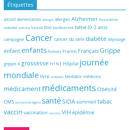
Étiquettes
Alzheimer
alcool
alimentation
allergies
Assurance-
allergie
bio
bébé (0-2 ans)
biodiversité
maladie
beauté
asthme
Cancer
diabète
cancer du sein
campagne
dépistage
enfants
Grippe
enfant
Français
France
femmes
journée
grossesse
Hôpital
H1N1
grippe A
mondiale
livre
Mediator
médecins
maladie
médicaments
médicament
Obésité
santé
SIDA
tabac
OMS
sommeil
personnes âgées
vaccin
VIH
épidémie
vaccination
vaccins