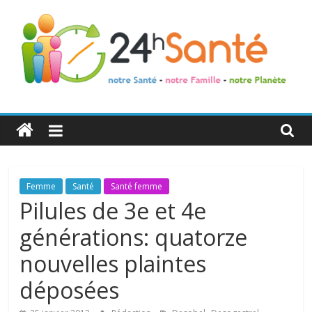
24h
Santé
La
Femme
Santé
Santé femme
santé
Pilules de 3e et 4e
de
générations: quatorze
toute
la
nouvelles plaintes
famille
déposées