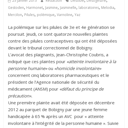
,
,
25 janvier 2013
Rédaction
Desobel
Desogestrel
,
,
,
,
,
,
Gestoden
Harmonet
Jasmine
Jasminelle
laboratoires
Melodia
,
,
,
,
Mercilon
Pilules
polémique
Varnoline
Yaz
La polémique sur les pilules de 3e et 4e génération se
poursuit. Jeudi, ce sont quatorze nouvelles plaintes
contre des pilules contraceptives qui ont été déposées
devant le tribunal correctionnel de Bobigny.
L’avocat des plaignants, Jean-Christophe Coubris, a
indiqué que ces plaintes pour
«atteinte involontaire à la
personne humaine»
ou
«homicide involontaire»
concernent cinq laboratoires pharmaceutiques et le
président de l’Agence nationale de sécurité du
médicament (ANSM) pour
«défaut du principe de
précaution».
Une première plainte avait été déposée en décembre
2012 au parquet de Bobigny par une jeune femme
handicapée à 65 % après un AVC pour « atteinte
involontaire à l’intégrité de la personne humaine ». Suivie