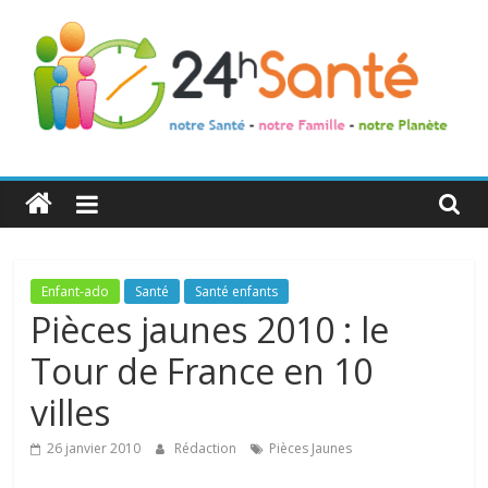
24h
Santé
La
Enfant-ado
Santé
Santé enfants
santé
Pièces jaunes 2010 : le
de
Tour de France en 10
toute
la
villes
famille
26 janvier 2010
Rédaction
Pièces Jaunes