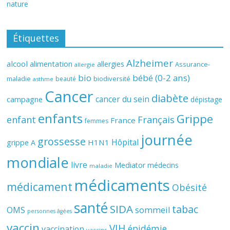
nature
Étiquettes
Alzheimer
alcool
alimentation
allergies
Assurance-
allergie
bio
bébé (0-2 ans)
biodiversité
maladie
beauté
asthme
Cancer
diabète
cancer du sein
campagne
dépistage
enfants
Grippe
enfant
Français
France
femmes
journée
grossesse
Hôpital
H1N1
grippe A
mondiale
livre
Mediator
médecins
maladie
médicaments
médicament
Obésité
santé
SIDA
tabac
OMS
sommeil
personnes âgées
vaccin
VIH
épidémie
vaccination
vaccins