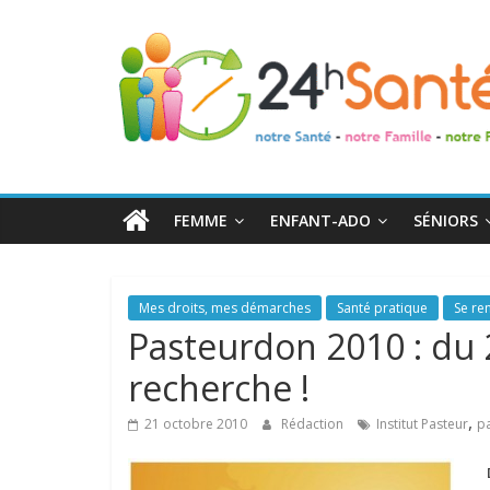
24h
Santé
La
santé
de
FEMME
ENFANT-ADO
SÉNIORS
toute
la
famille
Mes droits, mes démarches
Santé pratique
Se ren
Pasteurdon 2010 : du 
recherche !
,
21 octobre 2010
Rédaction
Institut Pasteur
p