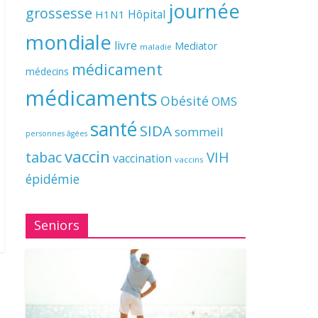
journée
grossesse
Hôpital
H1N1
mondiale
livre
Mediator
maladie
médicament
médecins
médicaments
Obésité
OMS
santé
SIDA
sommeil
personnes âgées
vaccin
tabac
VIH
vaccination
vaccins
épidémie
Seniors