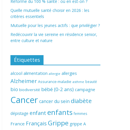
Réforme du 100 % santé : où en est-on ?
Quelle mutuelle santé choisir en 2026 : les
critères essentiels
Mutuelle pour les jeunes actifs : que privilégier ?
Redécouvrir la vie sereine en résidence senior,
entre culture et nature
Étiquettes
alcool
alimentation
allergies
allergie
Alzheimer
Assurance-maladie
beauté
asthme
bio
bébé (0-2 ans)
campagne
biodiversité
Cancer
diabète
cancer du sein
enfants
enfant
dépistage
femmes
Grippe
Français
France
grippe A