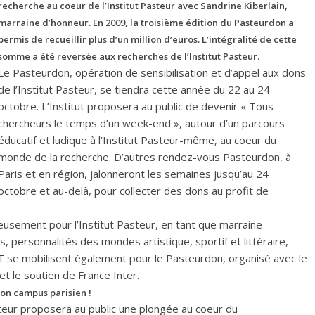
recherche au coeur de l’Institut Pasteur avec Sandrine Kiberlain,
marraine d’honneur. En 2009, la troisième édition du Pasteurdon a
permis de recueillir plus d’un million d’euros. L’intégralité de cette
somme a été reversée aux recherches de l’Institut Pasteur.
Le Pasteurdon, opération de sensibilisation et d’appel aux dons
de l’Institut Pasteur, se tiendra cette année du 22 au 24
octobre. L’Institut proposera au public de devenir « Tous
chercheurs le temps d’un week-end », autour d’un parcours
éducatif et ludique à l’Institut Pasteur-même, au coeur du
monde de la recherche. D’autres rendez-vous Pasteurdon, à
Paris et en région, jalonneront les semaines jusqu’au 24
octobre et au-delà, pour collecter des dons au profit de
usement pour l’Institut Pasteur, en tant que marraine
, personnalités des mondes artistique, sportif et littéraire,
NT se mobilisent également pour le Pasteurdon, organisé avec le
t le soutien de France Inter.
son campus parisien !
teur proposera au public une plongée au coeur du