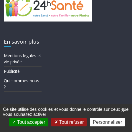
En savoir plus
Mentions légales et
vie privée
Publicité
Qui sommes-nous
?
Ce site utilise des cookies et vous donne le contrôle sur ceux que
X
vous souhaitez activer
Copyright © 2026
24h Santé
. Tous droits réservés.
Theme ColorMag par
ThemeGrill.
. Propulsé par
WordPress
.
Tout accepter
Tout refuser
Personnaliser