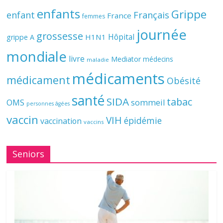
enfants
Grippe
enfant
Français
France
femmes
journée
grossesse
Hôpital
H1N1
grippe A
mondiale
livre
Mediator
médecins
maladie
médicaments
médicament
Obésité
santé
SIDA
tabac
OMS
sommeil
personnes âgées
vaccin
VIH
épidémie
vaccination
vaccins
Seniors