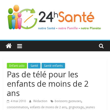
24h
Santé
La
Enfant-ado
Santé
Santé enfants
santé
Pas de télé pour les
de
enfants de moins de 2
toute
la
ans
famille
,
4 mai 2010
Rédaction
boissons gazeuses
,
,
,
consommation
enfants de moins de 2 ans
grignotage
jeunes