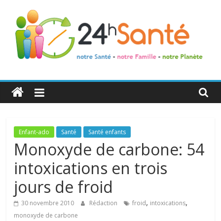
24h
Santé
La
Enfant-ado
Santé
Santé enfants
santé
Monoxyde de carbone: 54
de
intoxications en trois
toute
la
jours de froid
famille
,
,
30 novembre 2010
Rédaction
froid
intoxications
monoxyde de carbone