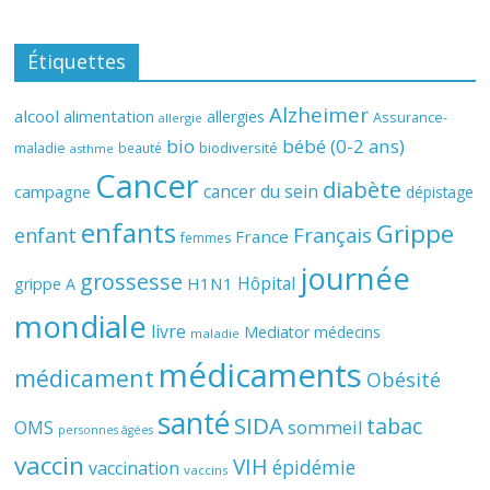
Étiquettes
Alzheimer
alcool
alimentation
allergies
Assurance-
allergie
bio
bébé (0-2 ans)
biodiversité
maladie
beauté
asthme
Cancer
diabète
cancer du sein
campagne
dépistage
enfants
Grippe
enfant
Français
France
femmes
journée
grossesse
Hôpital
H1N1
grippe A
mondiale
livre
Mediator
médecins
maladie
médicaments
médicament
Obésité
santé
SIDA
tabac
OMS
sommeil
personnes âgées
vaccin
VIH
épidémie
vaccination
vaccins