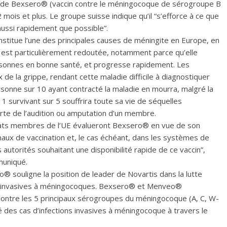
tion de Bexsero® (vaccin contre le méningocoque de sérogroupe B
 mois et plus. Le groupe suisse indique qu’il “s’efforce à ce que
aussi rapidement que possible”.
stitue l’une des principales causes de méningite en Europe, en
lle est particulièrement redoutée, notamment parce qu’elle
rsonnes en bonne santé, et progresse rapidement. Les
 la grippe, rendant cette maladie difficile à diagnostiquer
ersonne sur 10 ayant contracté la maladie en mourra, malgré la
 1 survivant sur 5 souffrira toute sa vie de séquelles
perte de l’audition ou amputation d’un membre.
s États membres de l’UE évalueront Bexsero® en vue de son
aux de vaccination et, le cas échéant, dans les systèmes de
autorités souhaitant une disponibilité rapide de ce vaccin”,
muniqué.
® souligne la position de leader de Novartis dans la lutte
ons invasives à méningocoques. Bexsero® et Menveo®
n contre les 5 principaux sérogroupes du méningocoque (A, C, W-
té des cas d’infections invasives à méningocoque à travers le