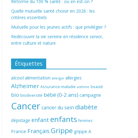
Réforme du 100 % santé : où en est-on ?
Quelle mutuelle santé choisir en 2026 : les
critères essentiels
Mutuelle pour les jeunes actifs : que privilégier ?
Redécouvrir la vie sereine en résidence senior,
entre culture et nature
Étiquettes
alcool
alimentation
allergies
allergie
Alzheimer
Assurance-maladie
beauté
asthme
bio
bébé (0-2 ans)
campagne
biodiversité
Cancer
diabète
cancer du sein
enfants
enfant
dépistage
femmes
Grippe
Français
France
grippe A