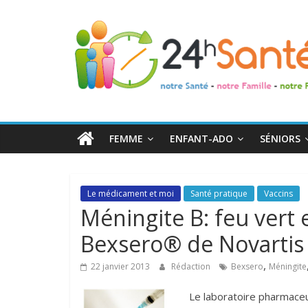
24h
Santé
La
santé
de
FEMME
ENFANT-ADO
SÉNIORS
toute
la
famille
Le médicament et moi
Santé pratique
Vaccins
Méningite B: feu vert
Bexsero® de Novartis
,
22 janvier 2013
Rédaction
Bexsero
Méningite
Le laboratoire pharmace