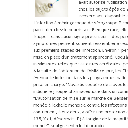
avait autorisé l’utilisa
chez les sujets âgés de 2
Bexsero soit disponible 
L’infection à méningocoque de sérogroupe B con
particulier chez le nourrisson. Bien que rare, e
frappe – sans aucun signe précurseur – des pe
symptômes peuvent souvent ressembler à ceux de
aux premiers stades de l’infection. Environ 1 p
mise en place d’un traitement approprié. Jusqu’à
invalidantes telles que : atteintes cérébrales, 
A la suite de l’obtention de l’AMM ce jour, le
éventuelle inclusion dans les programmes nation
prise en charge. “Novartis coopère déjà avec les 
indique le groupe pharmaceutique dans un com
“L’autorisation de mise sur le marché de Bexsero
menée à l’échelle mondiale contre les infecti
contribuent, à eux deux, à offrir une protectio
135, Y et, désormais, B) à l’origine de la majori
monde”, souligne enfin le laboratoire.