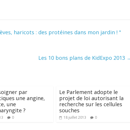
fèves, haricots : des protéines dans mon jardin ! "
Les 10 bons plans de KidExpo 2013
 soigner par
Le Parlement adopte le
tiques une angine,
projet de loi autorisant la
te, une
recherche sur les cellules
aryngite ?
souches
13
0
18 juillet 2013
0