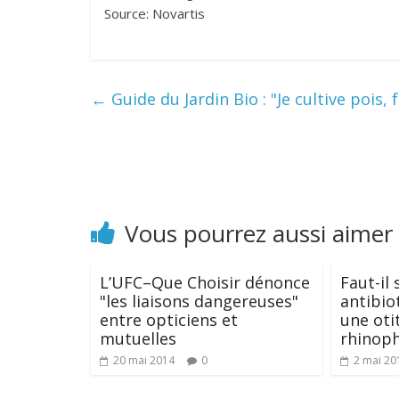
Source: Novartis
←
Guide du Jardin Bio : "Je cultive pois, 
Vous pourrez aussi aimer
L’UFC–Que Choisir dénonce
Faut-il
"les liaisons dangereuses"
antibio
entre opticiens et
une oti
mutuelles
rhinoph
20 mai 2014
0
2 mai 20