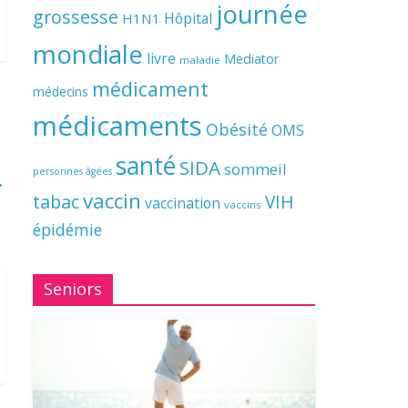
journée
grossesse
Hôpital
H1N1
mondiale
livre
Mediator
maladie
médicament
médecins
médicaments
Obésité
OMS
santé
SIDA
sommeil
personnes âgées
→
vaccin
tabac
VIH
vaccination
vaccins
épidémie
Seniors