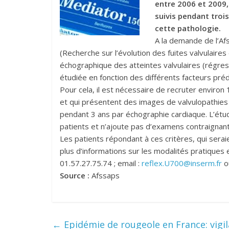
entre 2006 et 2009,
suivis pendant trois
cette pathologie.
A la demande de l’Af
(Recherche sur l’évolution des fuites valvulaires 
échographique des atteintes valvulaires (régressi
étudiée en fonction des différents facteurs prédi
Pour cela, il est nécessaire de recruter environ
et qui présentent des images de valvulopathies 
pendant 3 ans par échographie cardiaque. L’étud
patients et n’ajoute pas d’examens contraignan
Les patients répondant à ces critères, qui serai
plus d’informations sur les modalités pratiques 
01.57.27.75.74 ; email :
reflex.U700@inserm.fr
ou
Source :
Afssaps
←
Epidémie de rougeole en France: vigi