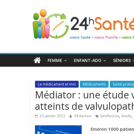
24h
Santé
La
santé
de
FEMME
ENFANT-ADO
SÉNIORS
toute
la
famille
Le médicament et moi
Médicaments
Santé prati
Médiator : une étude 
atteints de valvulopat
,
,
23 janvier 2012
Rédaction
benfluorex
étude
Environ 1000 patien