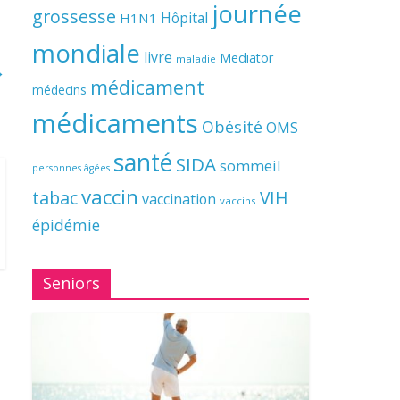
journée
grossesse
Hôpital
H1N1
mondiale
livre
Mediator
maladie
→
médicament
médecins
médicaments
Obésité
OMS
santé
SIDA
sommeil
personnes âgées
vaccin
tabac
VIH
vaccination
vaccins
épidémie
Seniors