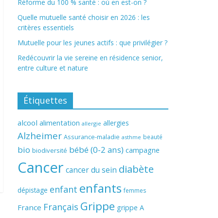
Réforme du 100 % santé : où en est-on ?
Quelle mutuelle santé choisir en 2026 : les
critères essentiels
Mutuelle pour les jeunes actifs : que privilégier ?
Redécouvrir la vie sereine en résidence senior,
entre culture et nature
Étiquettes
alcool
alimentation
allergies
allergie
Alzheimer
Assurance-maladie
beauté
asthme
bio
bébé (0-2 ans)
campagne
biodiversité
Cancer
diabète
cancer du sein
enfants
enfant
dépistage
femmes
Grippe
Français
France
grippe A