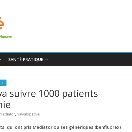
SANTÉ PRATIQUE
que
va suivre 1000 patients
hie
,
Mediator
valvulopathie
ts, qui ont pris Médiator ou ses génériques (benfluorex)