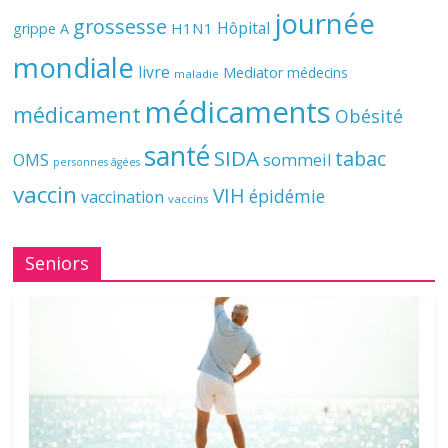
journée
grossesse
Hôpital
H1N1
grippe A
mondiale
livre
Mediator
médecins
maladie
médicaments
médicament
Obésité
santé
SIDA
tabac
OMS
sommeil
personnes âgées
vaccin
VIH
épidémie
vaccination
vaccins
Seniors