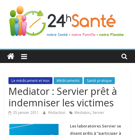
24h
Santé
La
Le médicament et moi
Médicaments
Santé pratique
santé
Mediator : Servier prêt à
de
indemniser les victimes
toute
la
,
25 janvier 2011
Rédaction
Mediator
Servier
famille
Les laboratoires Servier se
disent prêts à “participer à