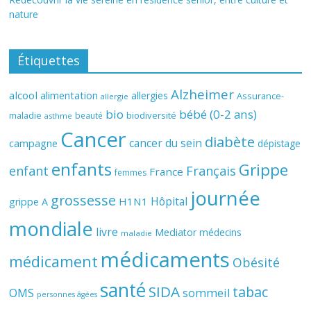
nature
Étiquettes
Alzheimer
alcool
alimentation
allergies
Assurance-
allergie
bio
bébé (0-2 ans)
biodiversité
maladie
beauté
asthme
Cancer
diabète
cancer du sein
campagne
dépistage
enfants
Grippe
enfant
Français
France
femmes
journée
grossesse
Hôpital
H1N1
grippe A
mondiale
livre
Mediator
médecins
maladie
médicaments
médicament
Obésité
santé
SIDA
tabac
OMS
sommeil
personnes âgées