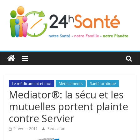
24h
Santé
La
Le médicament et moi
Médicaments
Santé pratique
santé
Mediator®: la sécu et les
de
mutuelles portent plainte
toute
la
contre Servier
famille
2 février 2011
Rédaction