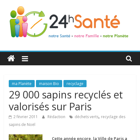
24h
Santé
La
ma Planète
maison Bio
recyclage
santé
29 000 sapins recyclés et
de
valorisés sur Paris
toute
la
,
2 février 2011
Rédaction
déchets verts
recyclage des
famille
sapins de Noël
Cette année encore, la Ville de Paris a