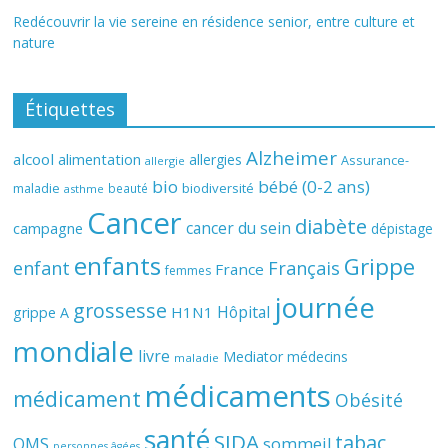
Redécouvrir la vie sereine en résidence senior, entre culture et
nature
Étiquettes
Alzheimer
alcool
alimentation
allergies
Assurance-
allergie
bio
bébé (0-2 ans)
biodiversité
maladie
beauté
asthme
Cancer
diabète
cancer du sein
campagne
dépistage
enfants
Grippe
enfant
Français
France
femmes
journée
grossesse
Hôpital
H1N1
grippe A
mondiale
livre
Mediator
médecins
maladie
médicaments
médicament
Obésité
santé
SIDA
tabac
OMS
sommeil
personnes âgées