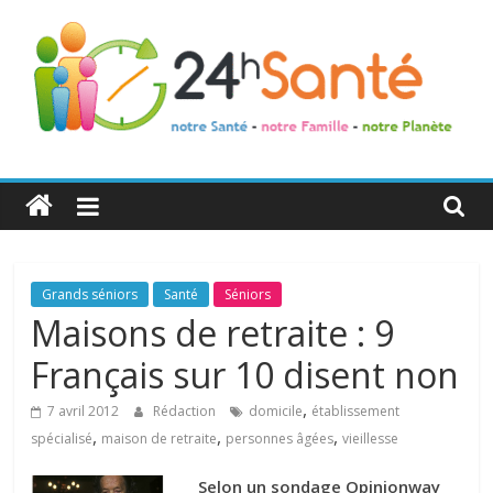
24h
Santé
La
Grands séniors
Santé
Séniors
santé
Maisons de retraite : 9
de
Français sur 10 disent non
toute
la
,
7 avril 2012
Rédaction
domicile
établissement
famille
,
,
,
spécialisé
maison de retraite
personnes âgées
vieillesse
Selon un sondage Opinionway