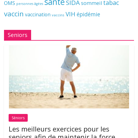
santé
SIDA
tabac
OMS
sommeil
personnes âgées
vaccin
VIH
épidémie
vaccination
vaccins
Seniors
Séniors
Les meilleurs exercices pour les
seniors afin de maintenir la force