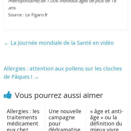
métropolitaine) de 1.006 individus âgés de plus de 18
ans.
Source : Le Figaro.fr
←
La Journée mondiale de la Santé en vidéo
Allergies : attention aux pollens sur les cloches
de Pâques !
→
Vous pourrez aussi aimer
Allergies : les
Une nouvelle
« âge et anti-
traitements
campagne
âge » ou la
médicament
pour
définition du
eux chez
dédramatise
mieux vivre