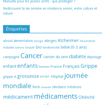
Mutuelle pour les jeunes actifs : que privilégier ?
Redécouvrir la vie sereine en résidence senior, entre culture et
nature
Étiquettes
Alzheimer
alcool
alimentation
allergies
Assurance-
allergie
bio
bébé (0-2 ans)
biodiversité
maladie
beauté
asthme
Cancer
diabète
cancer du sein
campagne
dépistage
enfants
Grippe
enfant
Français
France
femmes
journée
grossesse
Hôpital
H1N1
grippe A
mondiale
livre
Mediator
médecins
maladie
médicaments
médicament
Obésité