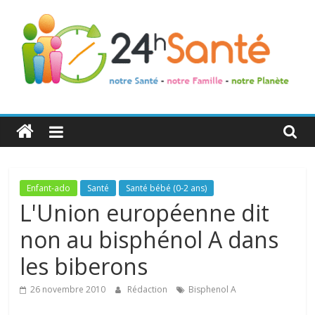
24h
Santé
La
Enfant-ado
Santé
Santé bébé (0-2 ans)
santé
L'Union européenne dit
de
non au bisphénol A dans
toute
la
les biberons
famille
26 novembre 2010
Rédaction
Bisphenol A