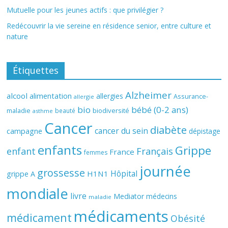
Mutuelle pour les jeunes actifs : que privilégier ?
Redécouvrir la vie sereine en résidence senior, entre culture et
nature
Étiquettes
Alzheimer
alcool
alimentation
allergies
Assurance-
allergie
bio
bébé (0-2 ans)
biodiversité
maladie
beauté
asthme
Cancer
diabète
cancer du sein
campagne
dépistage
enfants
Grippe
enfant
Français
France
femmes
journée
grossesse
Hôpital
H1N1
grippe A
mondiale
livre
Mediator
médecins
maladie
médicaments
médicament
Obésité