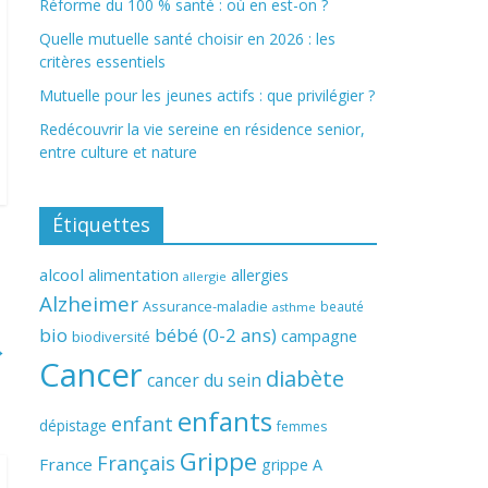
Réforme du 100 % santé : où en est-on ?
Quelle mutuelle santé choisir en 2026 : les
critères essentiels
Mutuelle pour les jeunes actifs : que privilégier ?
Redécouvrir la vie sereine en résidence senior,
entre culture et nature
Étiquettes
alcool
alimentation
allergies
allergie
Alzheimer
Assurance-maladie
beauté
asthme
bio
bébé (0-2 ans)
campagne
biodiversité
→
Cancer
diabète
cancer du sein
enfants
enfant
dépistage
femmes
Grippe
Français
France
grippe A