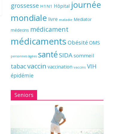
journée
grossesse
Hôpital
H1N1
mondiale
livre
Mediator
maladie
médicament
médecins
médicaments
Obésité
OMS
santé
SIDA
sommeil
personnes âgées
vaccin
tabac
VIH
vaccination
vaccins
épidémie
Seniors