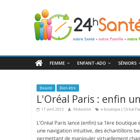
24h
Santé
La
santé
de
FEMME
ENFANT-ADO
SÉNIORS
toute
la
famille
Beauté
Bien-être
L'Oréal Paris : enfin u
17 avril 2013
Rédaction
e-boutique L'Oréal Pa
L’Oréal Paris lance (enfin) sa 1ère boutique
une navigation intuitive, des échantillons b
permettant de manipuler virtuellement chaq