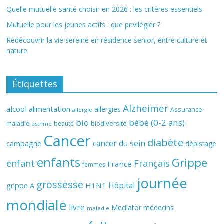
Quelle mutuelle santé choisir en 2026 : les critères essentiels
Mutuelle pour les jeunes actifs : que privilégier ?
Redécouvrir la vie sereine en résidence senior, entre culture et
nature
Étiquettes
Alzheimer
alcool
alimentation
allergies
Assurance-
allergie
bio
bébé (0-2 ans)
biodiversité
maladie
beauté
asthme
Cancer
diabète
cancer du sein
campagne
dépistage
enfants
Grippe
enfant
Français
France
femmes
journée
grossesse
Hôpital
H1N1
grippe A
mondiale
livre
Mediator
médecins
maladie