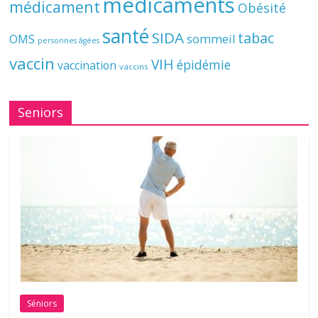
médicaments
médicament
Obésité
santé
SIDA
tabac
OMS
sommeil
personnes âgées
vaccin
VIH
épidémie
vaccination
vaccins
Seniors
Séniors