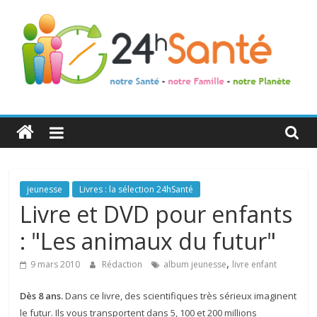
24h
Santé
La
jeunesse
Livres : la sélection 24hSanté
santé
Livre et DVD pour enfants
de
: "Les animaux du futur"
toute
la
,
9 mars 2010
Rédaction
album jeunesse
livre enfant
famille
Dès 8 ans.
Dans ce livre, des scientifiques très sérieux imaginent
le futur. Ils vous transportent dans 5, 100 et 200 millions