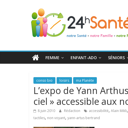
24h
Santé
La
santé
de
FEMME
ENFANT-ADO
SÉNIORS
toute
la
famille
conso bio
loisirs
ma Planète
L’expo de Yann Arthus
ciel » accessible aux 
,
8 juin 2010
Rédaction
accessibilité
Alain Mikli
,
,
tactiles
non voyant
yann-artus bertrand