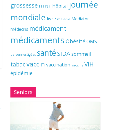
journée
grossesse
Hôpital
H1N1
mondiale
livre
Mediator
maladie
médicament
médecins
médicaments
Obésité
OMS
santé
SIDA
sommeil
personnes âgées
vaccin
tabac
VIH
vaccination
vaccins
épidémie
Seniors
→