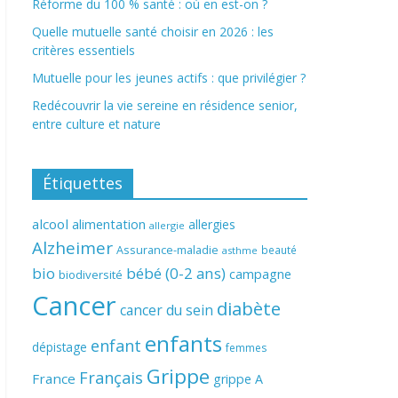
Réforme du 100 % santé : où en est-on ?
Quelle mutuelle santé choisir en 2026 : les
critères essentiels
Mutuelle pour les jeunes actifs : que privilégier ?
Redécouvrir la vie sereine en résidence senior,
entre culture et nature
Étiquettes
alcool
alimentation
allergies
allergie
Alzheimer
Assurance-maladie
beauté
asthme
bio
bébé (0-2 ans)
campagne
biodiversité
Cancer
diabète
cancer du sein
enfants
enfant
dépistage
femmes
Grippe
Français
France
grippe A