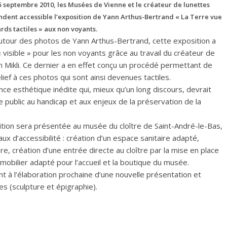
 5 septembre 2010, les Musées de Vienne et le créateur de lunettes
endent accessible l’exposition de Yann Arthus-Bertrand « La Terre vue
rds tactiles » aux non voyants.
utour des photos de Yann Arthus-Bertrand, cette exposition a
 visible » pour les non voyants grâce au travail du créateur de
in Mikli. Ce dernier a en effet conçu un procédé permettant de
lief à ces photos qui sont ainsi devenues tactiles.
ce esthétique inédite qui, mieux qu’un long discours, devrait
le public au handicap et aux enjeux de la préservation de la
tion sera présentée au musée du cloître de Saint-André-le-Bas,
aux d’accessibilité : création d’un espace sanitaire adapté,
e, création d’une entrée directe au cloître par la mise en place
mobilier adapté pour l’accueil et la boutique du musée.
llent à l’élaboration prochaine d’une nouvelle présentation et
s (sculpture et épigraphie).