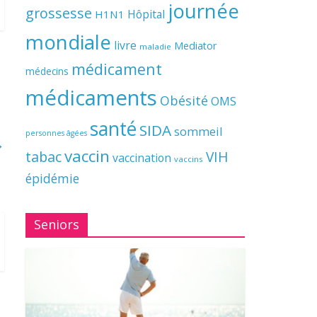
journée
grossesse
Hôpital
H1N1
mondiale
livre
Mediator
maladie
médicament
médecins
médicaments
Obésité
OMS
santé
SIDA
sommeil
personnes âgées
→
vaccin
tabac
VIH
vaccination
vaccins
épidémie
Seniors