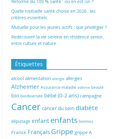
Réforme du 100 % santé : où en est-on ?
Quelle mutuelle santé choisir en 2026 : les
critères essentiels
Mutuelle pour les jeunes actifs : que privilégier ?
Redécouvrir la vie sereine en résidence senior,
entre culture et nature
Étiquettes
alcool
alimentation
allergies
allergie
Alzheimer
Assurance-maladie
beauté
asthme
bio
bébé (0-2 ans)
campagne
biodiversité
Cancer
diabète
cancer du sein
enfants
enfant
dépistage
femmes
Grippe
Français
France
grippe A