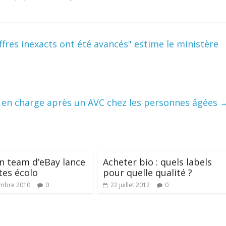
ffres inexacts ont été avancés" estime le ministère
e en charge après un AVC chez les personnes âgées
n team d’eBay lance
Acheter bio : quels labels
tes écolo
pour quelle qualité ?
embre 2010
0
22 juillet 2012
0