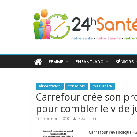
24h
Santé
La
santé
de
FEMME
ENFANT-ADO
SÉNIORS
toute
la
famille
alimentation
conso bio
ma Planète
Carrefour crée son pr
pour combler le vide j
26 octobre 2010
Rédaction
Carrefour revendique +3