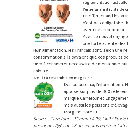
réglementation actuelle
l’enseigne a décidé de c
En effet, quand les an
n’est pas obligatoire d
avec une alimentation e
Avec ce nouvel engage
une forte attente des 
leur alimentation, les Français sont, selon une r
consommation s’ils savaient que ces produits so
96% à considérer nécessaire de mentionner sur 
animale.
A qui ça ressemble en magasin ?
Dès aujourd’hui, l’information « 
apposé sur plus de 300 référenc
marque Carrefour et Engagement Q
mais aussi les poissons d’élevag
Morgane Boileau
Source : Carrefour – *Garanti à 99,1% ** Etude
personnes âgés de 18 ans et plus représentatif d