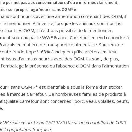
 ne permet pas aux consommateurs d’être informés clairement,
réer son propre logo ‘nourri sans OGM* ».
imaux sont nourris avec une alimentation contenant des OGM, il
e le mentionner. A l’inverse, lorsque les animaux sont nourris
xcluant les OGM, il n’est pas possible de le mentionner.
ment soutenu par le WWF France, Carrefour entend répondre à
Français en matière de transparence alimentaire. Soucieux de
écente étude Ifop**, 63% à indiquer qu’ils arrêteraient leur
nt issus d’animaux nourris avec des OGM. Ils sont, de plus,
l’emballage la présence ou l’absence d’OGM dans l’alimentation
Nourri sans OGM »* est identifiable sous la forme d’un sticker
es à marque Carrefour. De nombreuses familles de produits à
ualité Carrefour sont concernés : porc, veau, volailles, oeufs,
e.
 IFOP réalisée du 12 au 15/10/2010 sur un échantillon de 1000
e la population française.