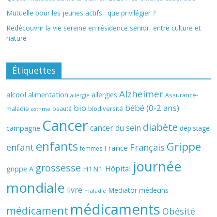
Mutuelle pour les jeunes actifs : que privilégier ?
Redécouvrir la vie sereine en résidence senior, entre culture et
nature
Étiquettes
Alzheimer
alcool
alimentation
allergies
Assurance-
allergie
bio
bébé (0-2 ans)
biodiversité
maladie
beauté
asthme
Cancer
diabète
cancer du sein
campagne
dépistage
enfants
Grippe
enfant
Français
France
femmes
journée
grossesse
Hôpital
H1N1
grippe A
mondiale
livre
Mediator
médecins
maladie
médicaments
médicament
Obésité