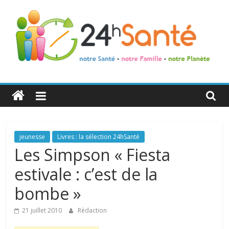
24h
Santé
La
jeunesse
Livres : la sélection 24hSanté
santé
Les Simpson « Fiesta
de
estivale : c’est de la
toute
la
bombe »
famille
21 juillet 2010
Rédaction