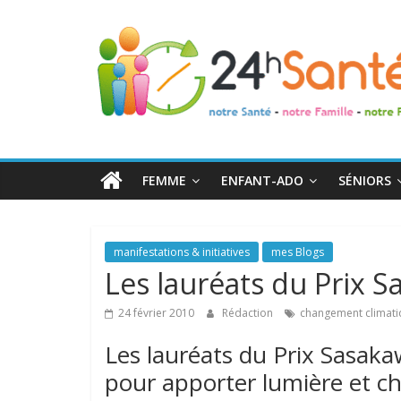
24h
Santé
La
santé
de
FEMME
ENFANT-ADO
SÉNIORS
toute
la
famille
manifestations & initiatives
mes Blogs
Les lauréats du Prix 
24 février 2010
Rédaction
changement climat
Les lauréats du Prix Sasaka
pour apporter lumière et c