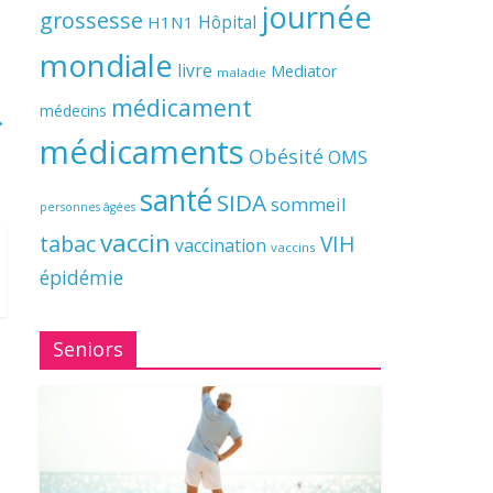
journée
grossesse
Hôpital
H1N1
mondiale
livre
Mediator
maladie
médicament
médecins
→
médicaments
Obésité
OMS
santé
SIDA
sommeil
personnes âgées
vaccin
tabac
VIH
vaccination
vaccins
épidémie
Seniors