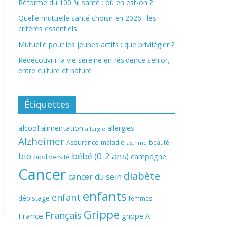
Réforme du 100 % santé : où en est-on ?
Quelle mutuelle santé choisir en 2026 : les
critères essentiels
Mutuelle pour les jeunes actifs : que privilégier ?
Redécouvrir la vie sereine en résidence senior,
entre culture et nature
Étiquettes
alcool
alimentation
allergies
allergie
Alzheimer
Assurance-maladie
beauté
asthme
bio
bébé (0-2 ans)
campagne
biodiversité
Cancer
diabète
cancer du sein
enfants
enfant
dépistage
femmes
Grippe
Français
France
grippe A