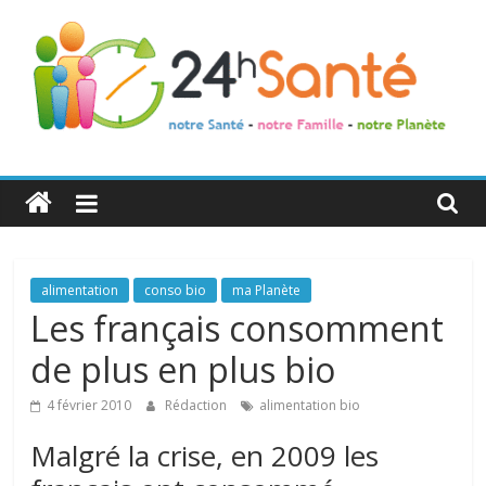
24h
Santé
La
alimentation
conso bio
ma Planète
santé
Les français consomment
de
de plus en plus bio
toute
la
4 février 2010
Rédaction
alimentation bio
famille
Malgré la crise, en 2009 les