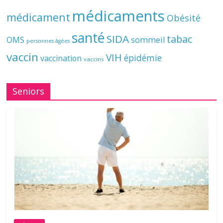
médicaments
médicament
Obésité
santé
SIDA
tabac
OMS
sommeil
personnes âgées
vaccin
VIH
épidémie
vaccination
vaccins
Seniors