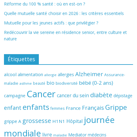
Réforme du 100 % santé : où en est-on ?
Quelle mutuelle santé choisir en 2026 : les critères essentiels
Mutuelle pour les jeunes actifs : que privilégier ?
Redécouvrir la vie sereine en résidence senior, entre culture et
nature
Étiquettes
Alzheimer
alcool
alimentation
allergies
Assurance-
allergie
bio
bébé (0-2 ans)
biodiversité
maladie
beauté
asthme
Cancer
diabète
cancer du sein
campagne
dépistage
enfants
Grippe
enfant
Français
France
femmes
journée
grossesse
Hôpital
H1N1
grippe A
mondiale
livre
Mediator
médecins
maladie