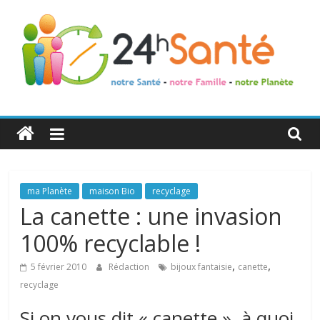
24h
Santé
La
ma Planète
maison Bio
recyclage
santé
La canette : une invasion
de
100% recyclable !
toute
la
,
,
5 février 2010
Rédaction
bijoux fantaisie
canette
famille
recyclage
Si on vous dit « canette », à quoi