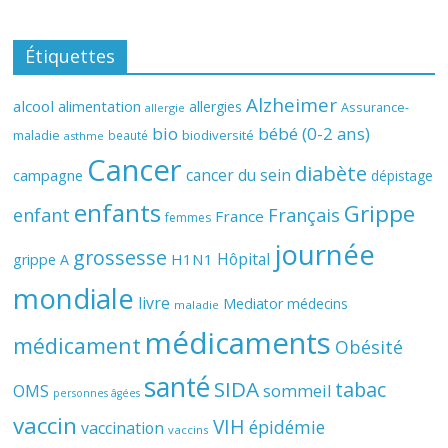
Étiquettes
Alzheimer
alcool
alimentation
allergies
Assurance-
allergie
bio
bébé (0-2 ans)
biodiversité
maladie
beauté
asthme
Cancer
diabète
cancer du sein
campagne
dépistage
enfants
Grippe
enfant
Français
France
femmes
journée
grossesse
Hôpital
H1N1
grippe A
mondiale
livre
Mediator
médecins
maladie
médicaments
médicament
Obésité
santé
SIDA
tabac
OMS
sommeil
personnes âgées
vaccin
VIH
épidémie
vaccination
vaccins