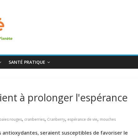
SANTÉ PRATIQUE
ient à prolonger l'espérance
,
,
,
,
baies rouges
cranberries
Cranberry
espérance de vie
mouches
s antioxydantes, seraient susceptibles de favoriser le