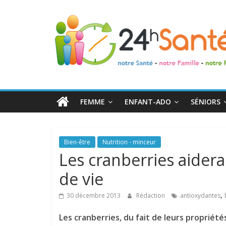
24h
Santé
La
santé
de
FEMME
ENFANT-ADO
SÉNIORS
toute
la
famille
Bien-être
Nutrition - minceur
Les cranberries aidera
de vie
,
30 décembre 2013
Rédaction
antioxydantes
Les cranberries, du fait de leurs propriété