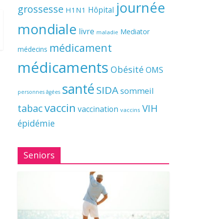
journée
grossesse
Hôpital
H1N1
mondiale
livre
Mediator
maladie
médicament
médecins
médicaments
Obésité
OMS
santé
SIDA
sommeil
personnes âgées
vaccin
tabac
VIH
vaccination
vaccins
épidémie
Seniors