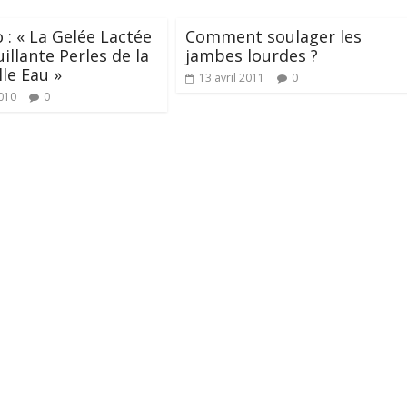
o : « La Gelée Lactée
Comment soulager les
llante Perles de la
jambes lourdes ?
lle Eau »
13 avril 2011
0
010
0