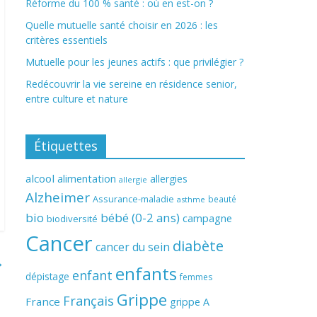
Réforme du 100 % santé : où en est-on ?
Quelle mutuelle santé choisir en 2026 : les
critères essentiels
Mutuelle pour les jeunes actifs : que privilégier ?
Redécouvrir la vie sereine en résidence senior,
entre culture et nature
Étiquettes
alcool
alimentation
allergies
allergie
Alzheimer
Assurance-maladie
beauté
asthme
bio
bébé (0-2 ans)
campagne
biodiversité
Cancer
diabète
cancer du sein
→
enfants
enfant
dépistage
femmes
Grippe
Français
France
grippe A