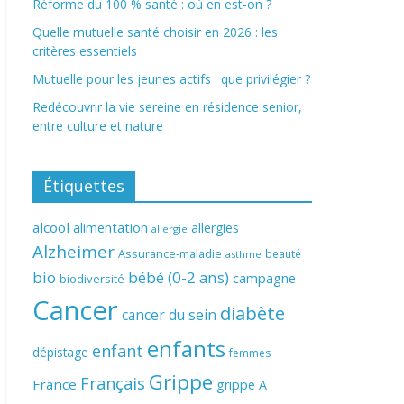
Réforme du 100 % santé : où en est-on ?
Quelle mutuelle santé choisir en 2026 : les
critères essentiels
Mutuelle pour les jeunes actifs : que privilégier ?
Redécouvrir la vie sereine en résidence senior,
entre culture et nature
Étiquettes
alcool
alimentation
allergies
allergie
Alzheimer
Assurance-maladie
beauté
asthme
bio
bébé (0-2 ans)
campagne
biodiversité
Cancer
diabète
cancer du sein
enfants
enfant
dépistage
femmes
Grippe
Français
France
grippe A