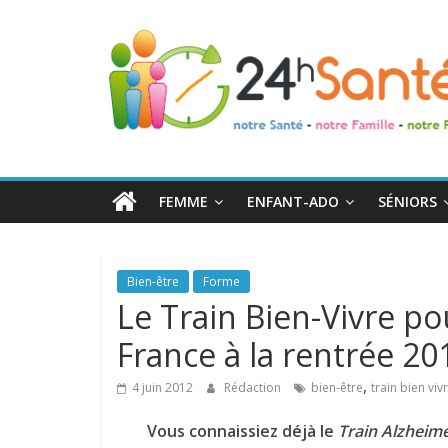
24h
Santé
La
santé
de
FEMME
ENFANT-ADO
SÉNIORS
toute
la
famille
Bien-être
Forme
Le Train Bien-Vivre pour
France à la rentrée 20
,
4 juin 2012
Rédaction
bien-être
train bien viv
Vous connaissiez déjà le
Train Alzheim