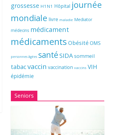
journée
grossesse
Hôpital
H1N1
mondiale
livre
Mediator
maladie
médicament
médecins
médicaments
Obésité
OMS
santé
SIDA
sommeil
personnes âgées
vaccin
tabac
VIH
vaccination
vaccins
épidémie
Seniors