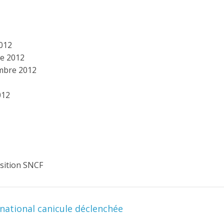
2012
re 2012
embre 2012
012
sition SNCF
n national canicule déclenchée