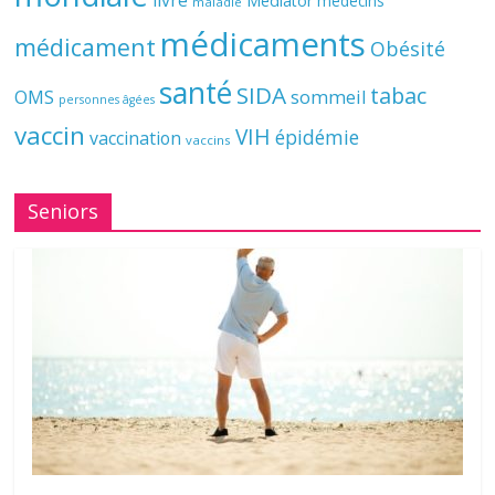
livre
Mediator
médecins
maladie
médicaments
médicament
Obésité
santé
SIDA
tabac
OMS
sommeil
personnes âgées
vaccin
VIH
épidémie
vaccination
vaccins
Seniors