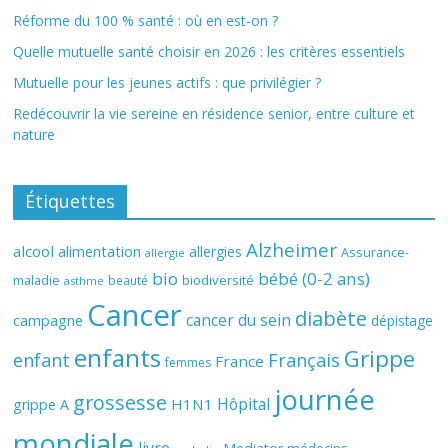
Réforme du 100 % santé : où en est-on ?
Quelle mutuelle santé choisir en 2026 : les critères essentiels
Mutuelle pour les jeunes actifs : que privilégier ?
Redécouvrir la vie sereine en résidence senior, entre culture et
nature
Étiquettes
Alzheimer
alcool
alimentation
allergies
Assurance-
allergie
bio
bébé (0-2 ans)
biodiversité
maladie
beauté
asthme
Cancer
diabète
cancer du sein
campagne
dépistage
enfants
Grippe
enfant
Français
France
femmes
journée
grossesse
Hôpital
H1N1
grippe A
mondiale