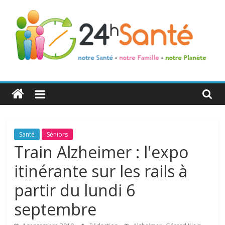
24h
Santé
La
Santé
Séniors
santé
Train Alzheimer : l'expo
de
itinérante sur les rails à
toute
la
partir du lundi 6
famille
septembre