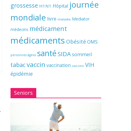
journée
grossesse
Hôpital
H1N1
mondiale
livre
Mediator
maladie
médicament
médecins
médicaments
Obésité
OMS
santé
SIDA
sommeil
personnes âgées
vaccin
tabac
VIH
vaccination
vaccins
épidémie
Seniors
→