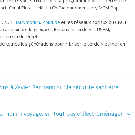
Euro RSCG 360, sa diffusion est programmée du 21 décembre
ort, Canal Plus, I-télé, La Chaîne parlementaire, MCM Pop,
du CNCT,
Dailymotion
,
Youtube
et les réseaux sociaux du CNCT
ité à rejoindre le groupe « Brisons le cercle ». L’USEM,
 son site internet.
 de toutes les générations pour « briser le cercle » et met en
ons à Xavier Bertrand sur la sécurité sanitaire
e-moi un voyage, surtout pas d’électroménager ! »