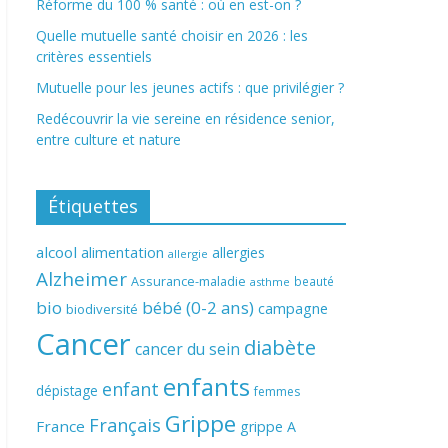
Réforme du 100 % santé : où en est-on ?
Quelle mutuelle santé choisir en 2026 : les
critères essentiels
Mutuelle pour les jeunes actifs : que privilégier ?
Redécouvrir la vie sereine en résidence senior,
entre culture et nature
Étiquettes
alcool
alimentation
allergies
allergie
Alzheimer
Assurance-maladie
beauté
asthme
bio
bébé (0-2 ans)
campagne
biodiversité
Cancer
diabète
cancer du sein
enfants
enfant
dépistage
femmes
Grippe
Français
France
grippe A