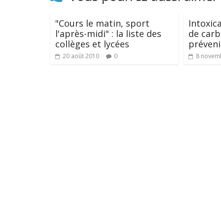
"Cours le matin, sport
Intoxic
l'après-midi" : la liste des
de car
collèges et lycées
préveni
20 août 2010
0
8 novem