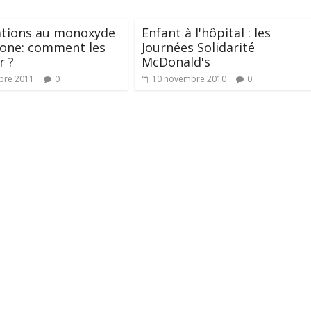
ations au monoxyde
Enfant à l'hôpital : les
bone: comment les
Journées Solidarité
r ?
McDonald's
bre 2011
0
10 novembre 2010
0