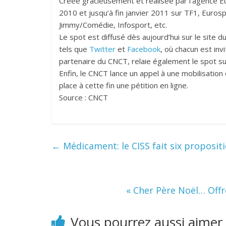
Créée gracieusement et réalisée par l’agence 
2010 et jusqu’à fin janvier 2011 sur TF1, Eurosp
Jimmy/Comédie, Infosport, etc.
Le spot est diffusé dès aujourd’hui sur le site 
tels que
Twitter
et
Facebook
, où chacun est inv
partenaire du CNCT, relaie également le spot sur
Enfin, le CNCT lance un appel à une mobilisation
place à cette fin une pétition en ligne.
Source : CNCT
←
Médicament: le CISS fait six propositi
« Cher Père Noël… Offr
Vous pourrez aussi aimer