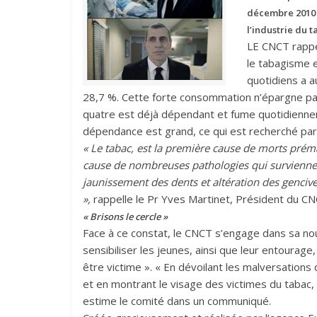
décembre 2010
l’industrie du t
LE CNCT rappe
le tabagisme e
quotidiens a 
28,7 %. Cette forte consommation n’épargne pas
quatre est déjà dépendant et fume quotidiennement
dépendance est grand, ce qui est recherché par 
« Le tabac, est la première cause de morts prémat
cause de nombreuses pathologies qui surviennen
jaunissement des dents et altération des genciv
»,
rappelle le Pr Yves Martinet, Président du C
« Brisons le cercle »
Face à ce constat, le CNCT s’engage dans sa n
sensibiliser les jeunes, ainsi que leur entourag
être victime ». « En dévoilant les malversations
et en montrant le visage des victimes du tabac,
estime le comité dans un communiqué.