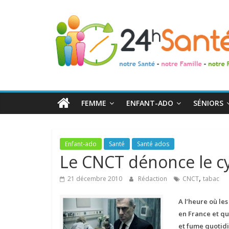
24h
Santé
La
santé
de
FEMME
ENFANT-ADO
SÉNIORS
toute
la
famille
Enfant-ado
Santé
Santé ados
Le CNCT dénonce le cy
,
21 décembre 2010
Rédaction
CNCT
tabac
A l’heure où le
en France et qu
et fume quotidi