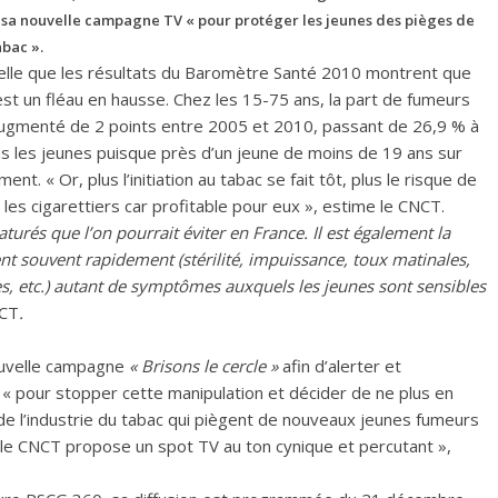
 sa nouvelle campagne TV «
pour protéger les jeunes des pièges de
abac ».
lle que les résultats du Baromètre Santé 2010 montrent que
st un fléau en hausse. Chez les 15-75 ans, la part de fumeurs
augmenté de 2 points entre 2005 et 2010, passant de 26,9 % à
 les jeunes puisque près d’un jeune de moins de 19 ans sur
. « Or, plus l’initiation au tabac se fait tôt, plus le risque de
les cigarettiers car profitable pour eux », estime le CNCT.
urés que l’on pourrait éviter en France. Il est également la
t souvent rapidement (stérilité, impuissance, toux matinales,
es, etc.) autant de symptômes auxquels les jeunes sont sensibles
NCT
.
ouvelle campagne
« Brisons le cercle »
afin d’alerter et
e, « pour stopper cette manipulation et décider de ne plus en
 de l’industrie du tabac qui piègent de nouveaux jeunes fumeurs
 le CNCT propose un spot TV au ton cynique et percutant »,