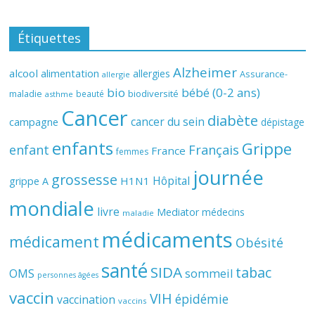
Étiquettes
Alzheimer
alcool
alimentation
allergies
Assurance-
allergie
bio
bébé (0-2 ans)
biodiversité
maladie
beauté
asthme
Cancer
diabète
cancer du sein
campagne
dépistage
enfants
Grippe
enfant
Français
France
femmes
journée
grossesse
Hôpital
H1N1
grippe A
mondiale
livre
Mediator
médecins
maladie
médicaments
médicament
Obésité
santé
SIDA
tabac
OMS
sommeil
personnes âgées
vaccin
VIH
épidémie
vaccination
vaccins