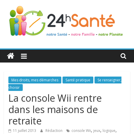
24h
Santé
La
Mes droits, mes démarches
Santé pratique
Se renseigner,
santé
choisir
de
La console Wii rentre
toute
dans les maisons de
la
famille
retraite
,
,
,
11 juillet 2013
Rédaction
console Wii
jeux
logique