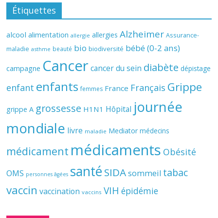
Étiquettes
Alzheimer
alcool
alimentation
allergies
Assurance-
allergie
bio
bébé (0-2 ans)
biodiversité
maladie
beauté
asthme
Cancer
diabète
cancer du sein
campagne
dépistage
enfants
Grippe
enfant
Français
France
femmes
journée
grossesse
Hôpital
H1N1
grippe A
mondiale
livre
Mediator
médecins
maladie
médicaments
médicament
Obésité
santé
SIDA
tabac
OMS
sommeil
personnes âgées
vaccin
VIH
épidémie
vaccination
vaccins