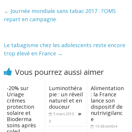
←
Journée mondiale sans tabac 2017 : l'OMS
repart en campagne
Le tabagisme chez les adolescents reste encore
trop élevé en France
→
Vous pourrez aussi aimer
-20% sur
Luminothéra
Alimentation
Uriage
pie : un réveil
: la France
crèmes
naturel et en
lance son
protection
douceur
dispositif de
solaire et
nutrivigilanc
5 mars 2010
Bioderma
e
0
soins après
10 décembre
soleil