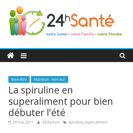
24h
Santé
La
Bien-être
Nutrition - minceur
santé
La spiruline en
de
superaliment pour bien
toute
la
débuter l'été
famille
,
30 mai 2017
Rédaction
spiruline
superaliment