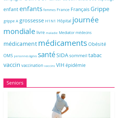
enfants
Grippe
enfant
Français
France
femmes
journée
grossesse
Hôpital
H1N1
grippe A
mondiale
livre
Mediator
médecins
maladie
médicaments
médicament
Obésité
santé
SIDA
tabac
OMS
sommeil
personnes âgées
vaccin
VIH
épidémie
vaccination
vaccins
Seniors