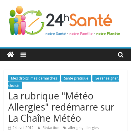
24h
Santé
La
Mes droits, mes démarches
Santé pratique
Se renseigner,
santé
choisir
de
La rubrique "Météo
toute
Allergies" redémarre sur
la
famille
La Chaîne Météo
,
24 avril 2012
Rédaction
allergies
allergies