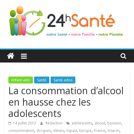
24h
Santé
La
Enfant-ado
Santé
Santé ados
santé
La consommation d’alcool
de
en hausse chez les
toute
la
adolescents
famille
,
,
,
14 juillet 2012
Rédaction
adolescents
alcool
boisson
,
,
,
,
,
,
,
consommation
drogues
élèves
Espad
Europe
France
Inserm