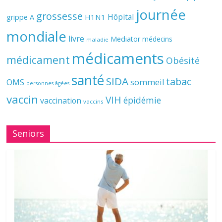
journée
grossesse
Hôpital
H1N1
grippe A
mondiale
livre
Mediator
médecins
maladie
médicaments
médicament
Obésité
santé
SIDA
tabac
OMS
sommeil
personnes âgées
vaccin
VIH
épidémie
vaccination
vaccins
Seniors