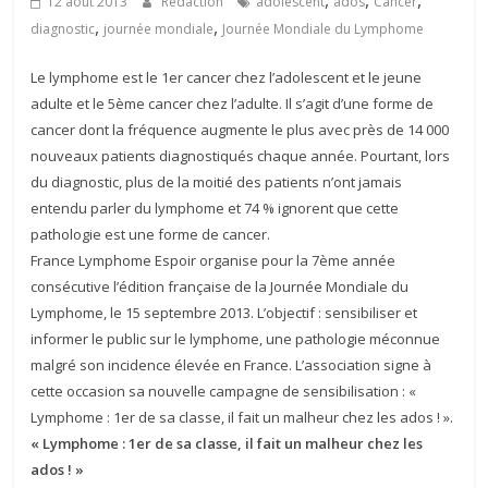
,
,
,
12 août 2013
Rédaction
adolescent
ados
Cancer
,
,
diagnostic
journée mondiale
Journée Mondiale du Lymphome
Le lymphome est le 1er cancer chez l’adolescent et le jeune
adulte et le 5ème cancer chez l’adulte. Il s’agit d’une forme de
cancer dont la fréquence augmente le plus avec près de 14 000
nouveaux patients diagnostiqués chaque année. Pourtant, lors
du diagnostic, plus de la moitié des patients n’ont jamais
entendu parler du lymphome et 74 % ignorent que cette
pathologie est une forme de cancer.
France Lymphome Espoir organise pour la 7ème année
consécutive l’édition française de la Journée Mondiale du
Lymphome, le 15 septembre 2013. L’objectif : sensibiliser et
informer le public sur le lymphome, une pathologie méconnue
malgré son incidence élevée en France. L’association signe à
cette occasion sa nouvelle campagne de sensibilisation : «
Lymphome : 1er de sa classe, il fait un malheur chez les ados ! ».
« Lymphome : 1er de sa classe, il fait un malheur chez les
ados ! »