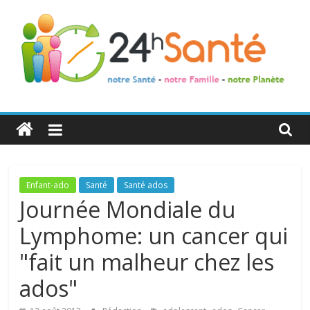
24h
Santé
La
Enfant-ado
Santé
Santé ados
santé
Journée Mondiale du
de
Lymphome: un cancer qui
toute
la
"fait un malheur chez les
famille
ados"