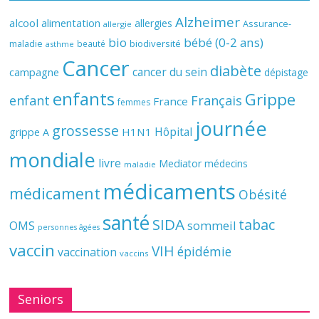
Alzheimer
alcool
alimentation
allergies
Assurance-
allergie
bio
bébé (0-2 ans)
biodiversité
maladie
beauté
asthme
Cancer
diabète
cancer du sein
campagne
dépistage
enfants
Grippe
enfant
Français
France
femmes
journée
grossesse
Hôpital
H1N1
grippe A
mondiale
livre
Mediator
médecins
maladie
médicaments
médicament
Obésité
santé
SIDA
tabac
OMS
sommeil
personnes âgées
vaccin
VIH
épidémie
vaccination
vaccins
Seniors