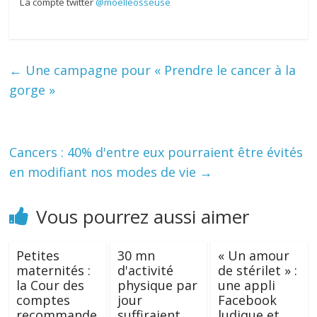
La compte twitter
@moelleosseuse
←
Une campagne pour « Prendre le cancer à la
gorge »
Cancers : 40% d'entre eux pourraient être évités
en modifiant nos modes de vie
→
Vous pourrez aussi aimer
Petites
30 mn
« Un amour
maternités :
d'activité
de stérilet » :
la Cour des
physique par
une appli
comptes
jour
Facebook
recommande
suffiraient
ludique et