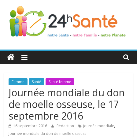
24h
Santé
La
Femme
Santé
Santé femme
santé
Journée mondiale du don
de
de moelle osseuse, le 17
toute
la
septembre 2016
famille
,
16 septembre 2016
Rédaction
journée mondiale
Journée mondiale du don de moelle osseuse