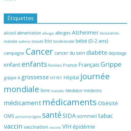
Étiquettes
Alzheimer
alcool
alimentation
allergies
Assurance-
allergie
bio
bébé (0-2 ans)
biodiversité
maladie
beauté
asthme
Cancer
diabète
cancer du sein
campagne
dépistage
enfants
Grippe
enfant
Français
France
femmes
journée
grossesse
Hôpital
H1N1
grippe A
mondiale
livre
Mediator
médecins
maladie
médicaments
médicament
Obésité
santé
SIDA
tabac
OMS
sommeil
personnes âgées
vaccin
VIH
épidémie
vaccination
vaccins